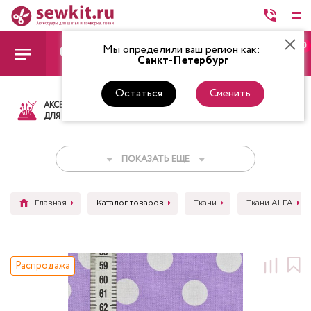
0
Мы определили ваш регион как:
Санкт-Петербург
Остаться
Сменить
АКСЕССУАРЫ
ТКАНИ
НИТКИ
НОЖ
ДЛЯ ШИТЬЯ
ПОКАЗАТЬ ЕЩЕ
Главная
Каталог товаров
Ткани
Ткани ALFA
Распродажа