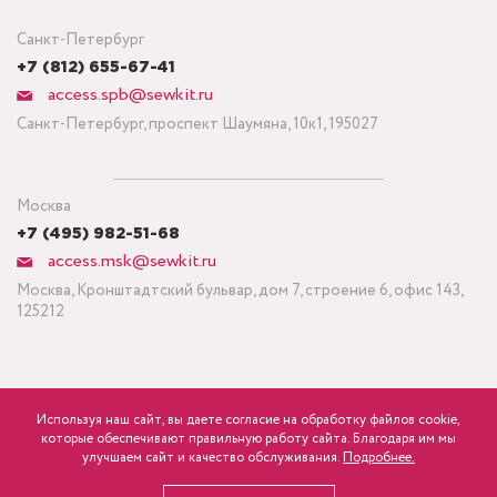
Санкт-Петербург
+7 (812) 655-67-41
access.spb@sewkit.ru
Санкт-Петербург, проспект Шаумяна, 10к1, 195027
Москва
+7 (495) 982-51-68
access.msk@sewkit.ru
Москва, Кронштадтский бульвар, дом 7, строение 6, офис 143,
125212
Используя наш сайт, вы даете согласие на обработку файлов cookie,
ПОДПИСАТЬСЯ НА НОВОСТИ
которые обеспечивают правильную работу сайта. Благодаря им мы
600
Минимальный заказ ткани от 3 метров
р.
розница
улучшаем сайт и качество обслуживания.
Подробнее.
Политика конфиденциальности