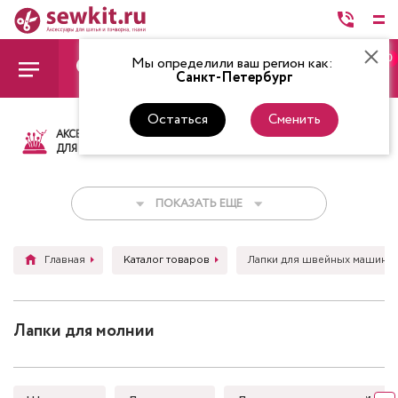
0
Мы определили ваш регион как:
Санкт-Петербург
Остаться
Сменить
АКСЕССУАРЫ
ТКАНИ
НИТКИ
НОЖ
ДЛЯ ШИТЬЯ
ПОКАЗАТЬ ЕЩЕ
Главная
Каталог товаров
Лапки для швейных машин
Лапки для молнии