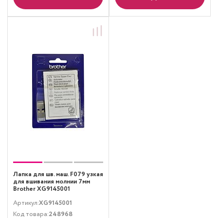
Лапка для шв. маш. F079 узкая
для вшивания молнии 7мм
Brother XG9145001
Артикул:
XG9145001
Код товара:
248968