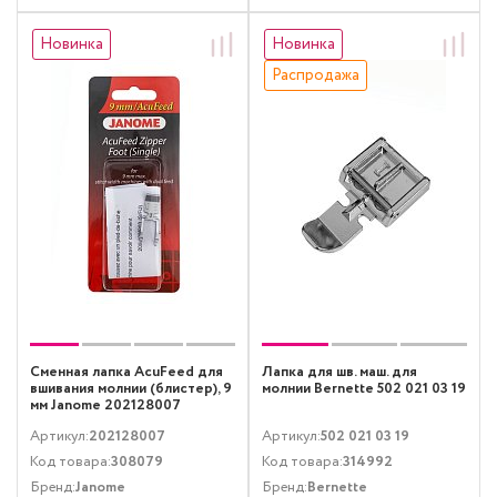
Новинка
Новинка
Распродажа
Сменная лапка AcuFeed для
Лапка для шв. маш. для
вшивания молнии (блистер), 9
молнии Bernette 502 021 03 19
мм Janome 202128007
Артикул:
202128007
Артикул:
502 021 03 19
Код товара:
308079
Код товара:
314992
Бренд:
Janome
Бренд:
Bernette