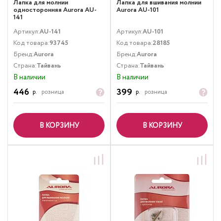
Лапка для молнии
Лапка для вшивания молнии
односторонняя Aurora AU-
Aurora AU-101
141
Артикул:
AU-141
Артикул:
AU-101
Код товара:
93745
Код товара:
28185
Бренд:
Aurora
Бренд:
Aurora
Страна:
Тайвань
Страна:
Тайвань
В наличии
В наличии
446
399
р.
розница
р.
розница
В КОРЗИНУ
В КОРЗИНУ