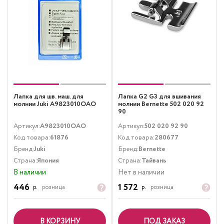
Лапка для шв. маш. для
Лапка G2 G3 для вшивания
молнии Juki A9823010OAO
молнии Bernette 502 020 92
90
Артикул:
A9823010OAO
Артикул:
502 020 92 90
Код товара:
61876
Код товара:
280677
Бренд:
Juki
Бренд:
Bernette
Страна:
Япония
Страна:
Тайвань
В наличии
Нет в наличии
446
1 572
р.
розница
р.
розница
В КОРЗИНУ
ПОД ЗАКАЗ