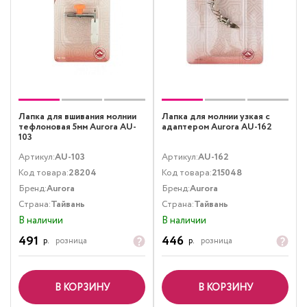
Лапка для вшивания молнии
Лапка для молнии узкая с
тефлоновая 5мм Aurora AU-
адаптером Aurora AU-162
103
Артикул:
AU-103
Артикул:
AU-162
Код товара:
28204
Код товара:
215048
Бренд:
Aurora
Бренд:
Aurora
Страна:
Тайвань
Страна:
Тайвань
В наличии
В наличии
491
446
р.
розница
р.
розница
В КОРЗИНУ
В КОРЗИНУ