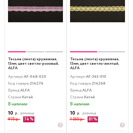
Тесьма (лента) кружевная,
Тесьма (лента) кружевная,
13мм, цвет светло-розовый,
13мм, цвет светло-желтый,
ALFA
ALFA
Артикул:
AF-048-020
Артикул:
AF-363-010
Код товара:
214276
Код товара:
214268
Бренд:
ALFA
Бренд:
ALFA
Страна:
Китай
Страна:
Китай
В наличии
В наличии
10
10
р.
розница
р.
розница
975 р.
74
1 350 р.
81