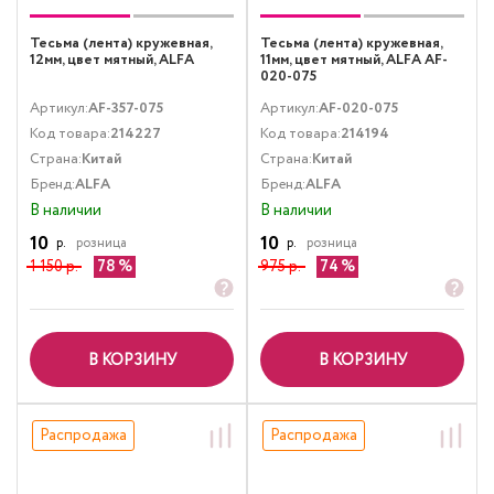
Тесьма (лента) кружевная,
Тесьма (лента) кружевная,
12мм, цвет мятный, ALFA
11мм, цвет мятный, ALFA AF-
020-075
Артикул:
AF-357-075
Артикул:
AF-020-075
Код товара:
214227
Код товара:
214194
Страна:
Китай
Страна:
Китай
Бренд:
ALFA
Бренд:
ALFA
В наличии
В наличии
10
10
р.
розница
р.
розница
1 150 р.
78
975 р.
74
В КОРЗИНУ
В КОРЗИНУ
Распродажа
Распродажа