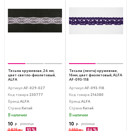
Тесьма кружевная, 24 мм,
Тесьма (лента) кружевная,
цвет светло-фиолетовый,
16мм, цвет фиолетовый, ALFA
ALFA
AF-093-118
Артикул:
AF-029-027
Артикул:
AF-093-118
Код товара:
230777
Код товара:
214380
Бренд:
ALFA
Бренд:
ALFA
Страна:
Китай
Страна:
Китай
В наличии
В наличии
10
10
р.
розница
р.
розница
3 825 р.
93
1 550 р.
84