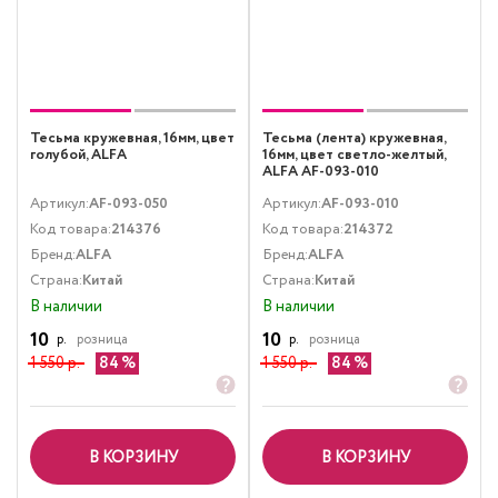
Тесьма кружевная, 16мм, цвет
Тесьма (лента) кружевная,
голубой, ALFA
16мм, цвет светло-желтый,
ALFA AF-093-010
Артикул:
AF-093-050
Артикул:
AF-093-010
Код товара:
214376
Код товара:
214372
Бренд:
ALFA
Бренд:
ALFA
Страна:
Китай
Страна:
Китай
В наличии
В наличии
10
10
р.
розница
р.
розница
1 550 р.
84
1 550 р.
84
В КОРЗИНУ
В КОРЗИНУ