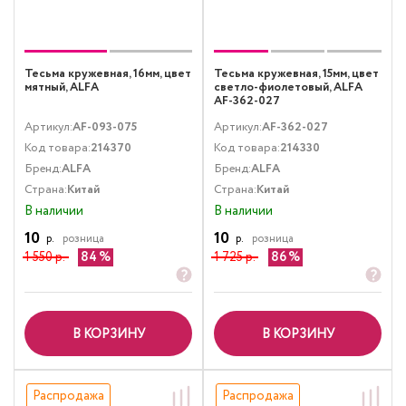
Тесьма кружевная, 16мм, цвет
Тесьма кружевная, 15мм, цвет
мятный, ALFA
светло-фиолетовый, ALFA
AF-362-027
Артикул:
AF-093-075
Артикул:
AF-362-027
Код товара:
214370
Код товара:
214330
Бренд:
ALFA
Бренд:
ALFA
Страна:
Китай
Страна:
Китай
В наличии
В наличии
10
10
р.
розница
р.
розница
1 550 р.
84
1 725 р.
86
В КОРЗИНУ
В КОРЗИНУ
Распродажа
Распродажа