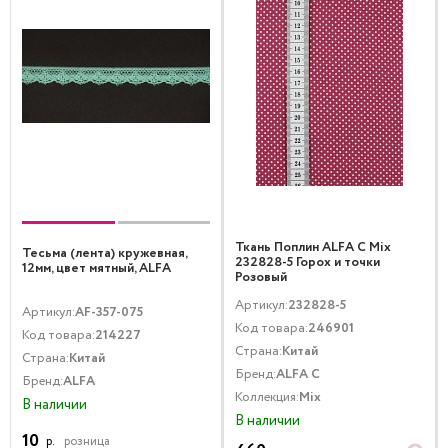
Ткань Поплин ALFA C Mix
Тесьма (лента) кружевная,
232828-5 Горох и точки
12мм, цвет мятный, ALFA
Розовый
Артикул:
232828-5
Артикул:
AF-357-075
Код товара:
246901
Код товара:
214227
Страна:
Китай
Страна:
Китай
Бренд:
ALFA C
Бренд:
ALFA
Коллекция:
Mix
В наличии
В наличии
10
р.
розница