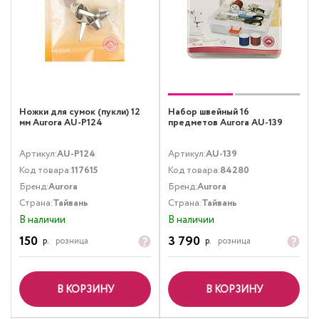
Ножки для сумок (пукли) 12
Набор швейный 16
мм Aurora AU-P124
предметов Aurora AU-139
Артикул:
AU-P124
Артикул:
AU-139
Код товара:
117615
Код товара:
84280
Бренд:
Aurora
Бренд:
Aurora
Страна:
Тайвань
Страна:
Тайвань
В наличии
В наличии
150
3 790
р.
розница
р.
розница
В КОРЗИНУ
В КОРЗИНУ