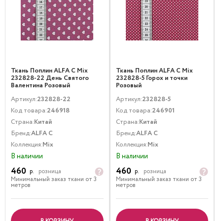
Ткань Поплин ALFA C Mix
Ткань Поплин ALFA C Mix
232828-22 День Святого
232828-5 Горох и точки
Валентина Розовый
Розовый
Артикул:
232828-22
Артикул:
232828-5
Код товара:
246918
Код товара:
246901
Страна:
Китай
Страна:
Китай
Бренд:
ALFA C
Бренд:
ALFA C
Коллекция:
Mix
Коллекция:
Mix
В наличии
В наличии
460
460
р.
розница
р.
розница
Минимальный заказ ткани от 3
Минимальный заказ ткани от 3
метров
метров