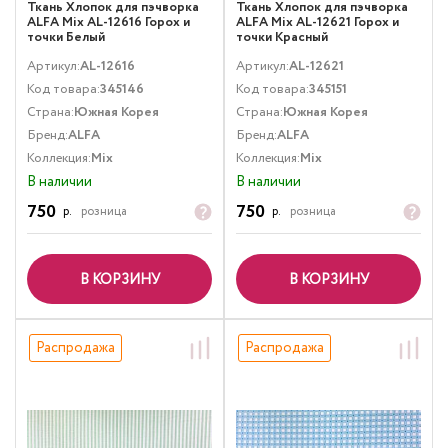
Ткань Хлопок для пэчворка
Ткань Хлопок для пэчворка
ALFA Mix AL-12616 Горох и
ALFA Mix AL-12621 Горох и
точки Белый
точки Красный
Артикул:
AL-12616
Артикул:
AL-12621
Код товара:
345146
Код товара:
345151
Страна:
Южная Корея
Страна:
Южная Корея
Бренд:
ALFA
Бренд:
ALFA
Коллекция:
Mix
Коллекция:
Mix
В наличии
В наличии
750
750
р.
розница
р.
розница
В КОРЗИНУ
В КОРЗИНУ
Распродажа
Распродажа