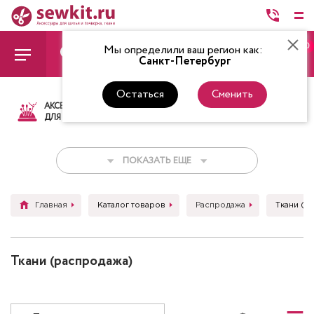
0
Мы определили ваш регион как:
Санкт-Петербург
Остаться
Сменить
АКСЕССУАРЫ
ТКАНИ
НИТКИ
НОЖ
ДЛЯ ШИТЬЯ
ПОКАЗАТЬ ЕЩЕ
Главная
Каталог товаров
Распродажа
Ткани (р
Ткани (распродажа)