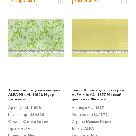
Распродажа
Распродажа
Ткань Хлопок для пэчворка
Ткань Хлопок для пэчворка
ALFA Mix AL-11808 Муар
ALFA Mix AL-11857 Мелкий
Зеленый
цветочек Желтый
Артикул:
AL-11808
Артикул:
AL-11857
Код товара:
334328
Код товара:
334377
Страна:
Южная Корея
Страна:
Южная Корея
Бренд:
ALFA
Бренд:
ALFA
Коллекция:
Mix
Коллекция:
Mix