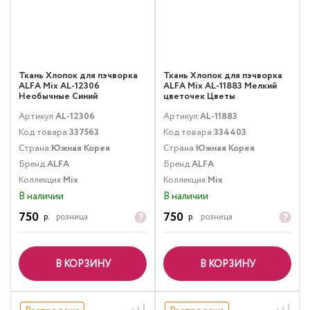
Ткань Хлопок для пэчворка
Ткань Хлопок для пэчворка
ALFA Mix AL-12306
ALFA Mix AL-11883 Мелкий
Необычные Синий
цветочек Цветы
Мультиколор
Артикул:
AL-12306
Артикул:
AL-11883
Код товара:
337563
Код товара:
334403
Страна:
Южная Корея
Страна:
Южная Корея
Бренд:
ALFA
Бренд:
ALFA
Коллекция:
Mix
Коллекция:
Mix
В наличии
В наличии
750
750
р.
розница
р.
розница
В КОРЗИНУ
В КОРЗИНУ