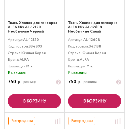
Ткань Хлопок для пэчворка
Ткань Хлопок для пэчворка
ALFA Mix AL-12120
ALFA Mix AL-12608
Необычные Черный
Необычные Синий
Артикул:
AL-12120
Артикул:
AL-12608
Код товара:
334893
Код товара:
345138
Страна:
Южная Корея
Страна:
Южная Корея
Бренд:
ALFA
Бренд:
ALFA
Коллекция:
Mix
Коллекция:
Mix
В наличии
В наличии
750
750
р.
розница
р.
розница
В КОРЗИНУ
В КОРЗИНУ
Распродажа
Распродажа