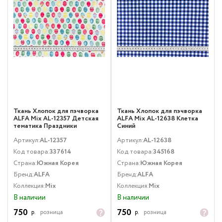
Ткань Хлопок для пэчворка
Ткань Хлопок для пэчворка
ALFA Mix AL-12357 Детская
ALFA Mix AL-12638 Клетка
тематика Праздники
Синий
Мультиколор
Артикул:
AL-12357
Артикул:
AL-12638
Код товара:
337614
Код товара:
345168
Страна:
Южная Корея
Страна:
Южная Корея
Бренд:
ALFA
Бренд:
ALFA
Коллекция:
Mix
Коллекция:
Mix
В наличии
В наличии
750
750
р.
розница
р.
розница