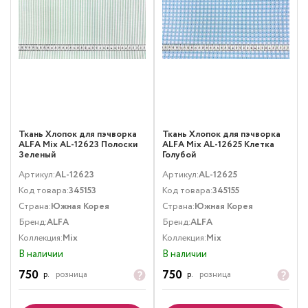
Ткань Хлопок для пэчворка
Ткань Хлопок для пэчворка
ALFA Mix AL-12623 Полоски
ALFA Mix AL-12625 Клетка
Зеленый
Голубой
Артикул:
AL-12623
Артикул:
AL-12625
Код товара:
345153
Код товара:
345155
Страна:
Южная Корея
Страна:
Южная Корея
Бренд:
ALFA
Бренд:
ALFA
Коллекция:
Mix
Коллекция:
Mix
В наличии
В наличии
750
750
р.
розница
р.
розница