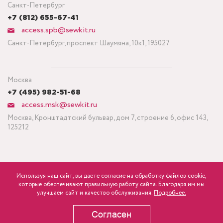
Санкт-Петербург
+7 (812) 655-67-41
access.spb@sewkit.ru
Санкт-Петербург, проспект Шаумяна, 10к1, 195027
Москва
+7 (495) 982-51-68
access.msk@sewkit.ru
Москва, Кронштадтский бульвар, дом 7, строение 6, офис 143,
125212
Используя наш сайт, вы даете согласие на обработку файлов cookie,
ПОДПИСАТЬСЯ НА НОВОСТИ
которые обеспечивают правильную работу сайта. Благодаря им мы
улучшаем сайт и качество обслуживания.
Подробнее.
Политика конфиденциальности
Согласен
Copyright © 1995-2026 SEWKIT.RU