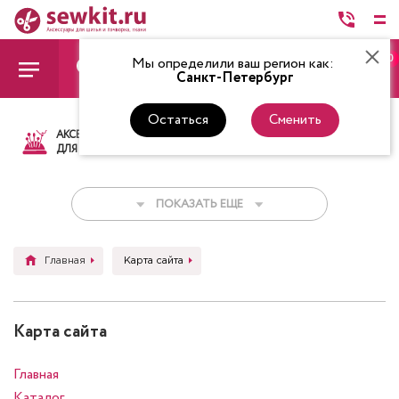
0
Мы определили ваш регион как:
Санкт-Петербург
Остаться
Сменить
АКСЕССУАРЫ
ТКАНИ
НИТКИ
НОЖ
ДЛЯ ШИТЬЯ
ПОКАЗАТЬ ЕЩЕ
Главная
Карта сайта
Карта сайта
Главная
Каталог