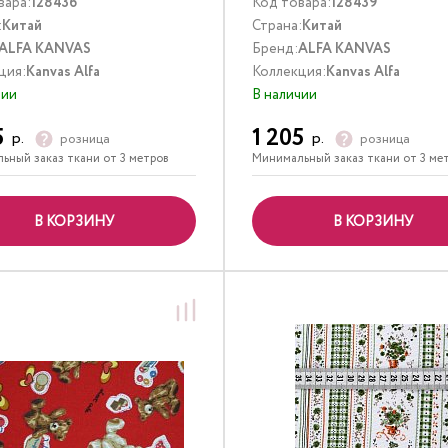
вара:
128436
Код товара:
128439
:
Китай
Страна:
Китай
ALFA KANVAS
Бренд:
ALFA KANVAS
ция:
Kanvas Alfa
Коллекция:
Kanvas Alfa
чии
В наличии
5
1 205
р.
р.
розница
розница
ьный заказ ткани от 3 метров
Минимальный заказ ткани от 3 ме
В КОРЗИНУ
В КОРЗИНУ