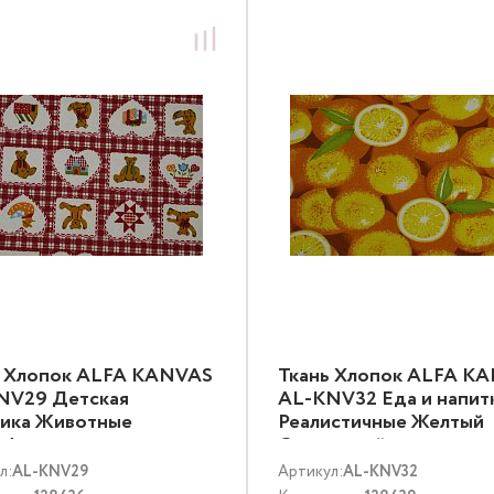
ь Хлопок ALFA KANVAS
Ткань Хлопок ALFA K
NV29 Детская
AL-KNV32 Еда и напит
тика Животные
Реалистичные Желтый
тфильмы и комиксы
Оранжевый
ный Белый
л:
AL-KNV29
Артикул:
AL-KNV32
тиколор