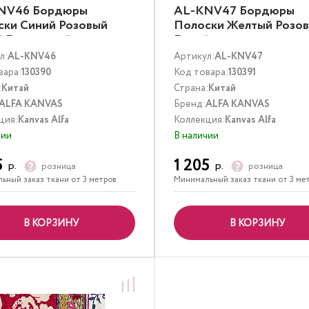
NV46 Бордюры
AL-KNV47 Бордюры
ски Синий Розовый
Полоски Желтый Розо
й Бирюзовый
Белый
л:
AL-KNV46
Артикул:
AL-KNV47
вара:
130390
Код товара:
130391
:
Китай
Страна:
Китай
ALFA KANVAS
Бренд:
ALFA KANVAS
ция:
Kanvas Alfa
Коллекция:
Kanvas Alfa
чии
В наличии
5
1 205
р.
р.
розница
розница
ьный заказ ткани от 3 метров
Минимальный заказ ткани от 3 ме
В КОРЗИНУ
В КОРЗИНУ