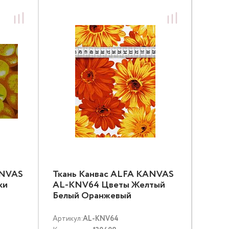
ANVAS
Ткань Канвас ALFA KANVAS
ки
AL-KNV64 Цветы Желтый
Белый Оранжевый
Артикул:
AL-KNV64