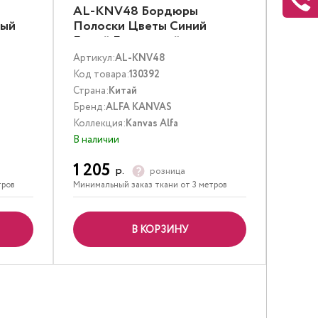
AL-KNV48 Бордюры
вый
Полоски Цветы Синий
Белый Бирюзовый
Артикул:
AL-KNV48
Код товара:
130392
Страна:
Китай
Бренд:
ALFA KANVAS
Коллекция:
Kanvas Alfa
В наличии
1 205
р.
розница
тров
Минимальный заказ ткани от 3 метров
В КОРЗИНУ