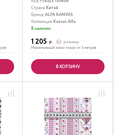
Код товара:
130408
Страна:
Китай
Бренд:
ALFA KANVAS
Коллекция:
Kanvas Alfa
В наличии
1 205
р.
розница
тров
Минимальный заказ ткани от 3 метров
В КОРЗИНУ