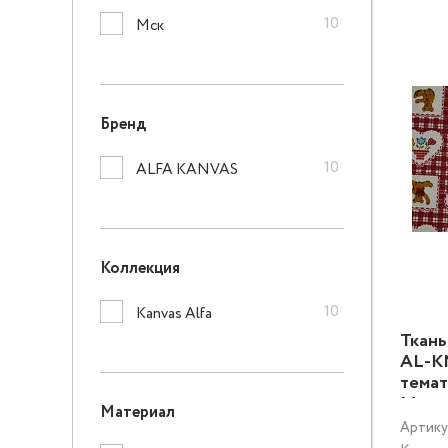
10
Мск
Бренд
10
ALFA KANVAS
Коллекция
10
Kanvas Alfa
Ткан
AL-K
тема
Муль
Материал
Крас
Артику
Муль