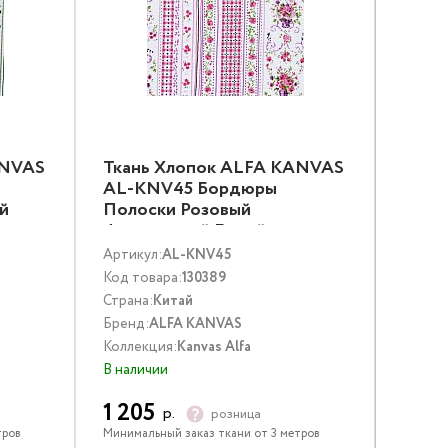
ANVAS
Ткань Хлопок ALFA KANVAS
AL-KNV45 Бордюры
й
Полоски Розовый
Фиолетовый Белый
Артикул:
AL-KNV45
Код товара:
130389
Страна:
Китай
Бренд:
ALFA KANVAS
Коллекция:
Kanvas Alfa
В наличии
1 205
р.
розница
тров
Минимальный заказ ткани от 3 метров