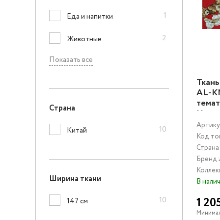
1
Еда и напитки
2
Животные
Показать все
Ткан
AL-K
тема
Страна
Надп
Муль
Артику
10
Китай
Код то
Страна
Бренд:
Коллек
Ширина ткани
В нали
10
1 20
147 см
Минимал