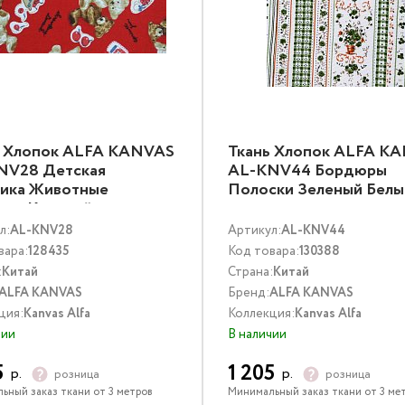
ь Хлопок ALFA KANVAS
Ткань Хлопок ALFA K
NV28 Детская
AL-KNV44 Бордюры
тика Животные
Полоски Зеленый Белы
иси Красный
тиколор
л:
AL-KNV28
Артикул:
AL-KNV44
вара:
128435
Код товара:
130388
:
Китай
Страна:
Китай
ALFA KANVAS
Бренд:
ALFA KANVAS
ция:
Kanvas Alfa
Коллекция:
Kanvas Alfa
чии
В наличии
5
1 205
р.
р.
розница
розница
ьный заказ ткани от 3 метров
Минимальный заказ ткани от 3 ме