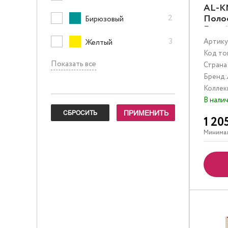
AL-K
2
Поло
Бирюзовый
Белы
3
Артику
Желтый
Код то
Показать все
Страна
Бренд:
Коллек
В нали
1 20
Минимал