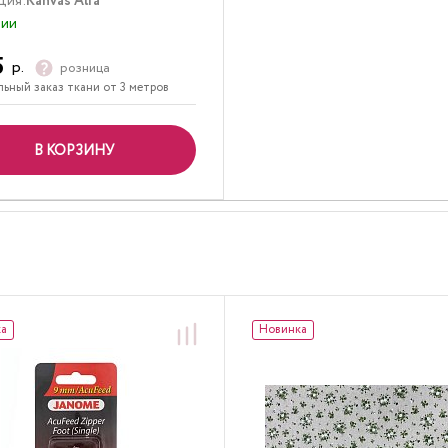
ция:
Kanvas Alfa
чии
5
р.
розница
ьный заказ ткани от 3 метров
В КОРЗИНУ
ка
Новинка