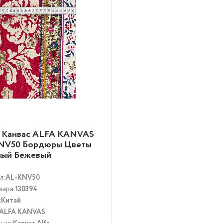
ь Канвас ALFA KANVAS
NV50 Бордюры Цветы
ный Бежевый
тиколор
л:
AL-KNV50
вара:
130394
:
Китай
ALFA KANVAS