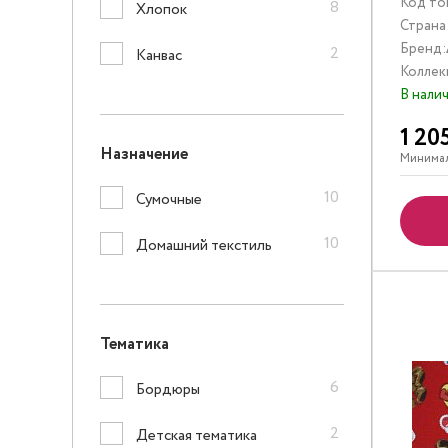
Код то
8
Хлопок
Страна
Бренд:
2
Канвас
Коллек
В нали
1 20
Назначение
Минимал
10
Сумочные
10
Домашний текстиль
Тематика
6
Бордюры
2
Детская тематика