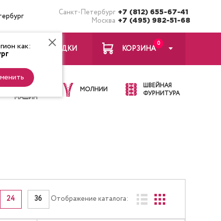
Санкт-Петербург
+7 (812) 655-67-41
тербург
Москва
+7 (495) 982-51-68
0
ион как:
ЗАКЛАДКИ
КОРЗИНА
рг
менить
ИГЛЫ ДЛЯ
ШВЕЙНАЯ
ШВЕЙНЫХ
МОЛНИИ
ФУРНИТУРА
МАШИН
24
36
Отображение каталога: