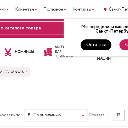
ния
Клиентам
Полезное
Контакты
Санкт-Пе
Мы определили ваш рег
ВХОД
Санкт-Петербу
Остаться
С
ЛАПКИ
АКСЕССУАРЫ
ДЛЯ
НОЖНИЦЫ
ДЛЯ
ШВЕЙНЫХ
ПЭЧВОРКА
МАШИН
 ALFA KANVAS
ировать по:
По умолчанию
Показать:
12