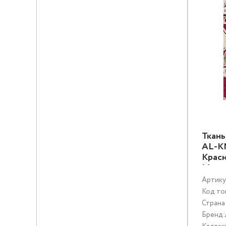
Ткан
AL-K
Крас
Муль
Артику
Код то
Страна
Бренд: