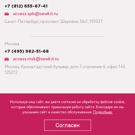
+7 (812) 655-67-41
access.spb@sewkit.ru
Санкт-Петербург, проспект Шаумяна, 10к1, 195027
Москва
+7 (495) 982-51-68
access.msk@sewkit.ru
Москва, Кронштадтский бульвар, дом 7, строение 6, офис 143,
125212
Используя наш сайт, вы даете согласие на обработку файлов cookie,
ПОДПИСАТЬСЯ НА НОВОСТИ
которые обеспечивают правильную работу сайта. Благодаря им мы
1 205
Минимальный заказ ткани от 3 метров
р.
розница
улучшаем сайт и качество обслуживания.
Подробнее.
Политика конфиденциальности
Согласен
В КОРЗИНУ
Copyright © 1995-2026 SEWKIT.RU