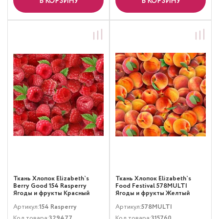
В КОРЗИНУ
В КОРЗИНУ
Ткань Хлопок Elizabeth`s
Ткань Хлопок Elizabeth`s
Berry Good 154 Rasperry
Food Festival 578MULTI
Ягоды и фрукты Красный
Ягоды и фрукты Желтый
Оранжевый
Артикул:
154 Rasperry
Артикул:
578MULTI
Код товара:
329477
Код товара:
315760