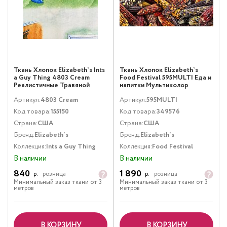
Ткань Хлопок Elizabeth`s Ints
Ткань Хлопок Elizabeth`s
a Guy Thing 4803 Cream
Food Festival 595MULTI Еда и
Реалистичные Травяной
напитки Мультиколор
Мультиколор
Артикул:
4803 Cream
Артикул:
595MULTI
Код товара:
155150
Код товара:
349576
Страна:
США
Страна:
США
Бренд:
Elizabeth`s
Бренд:
Elizabeth`s
Коллекция:
Ints a Guy Thing
Коллекция:
Food Festival
В наличии
В наличии
840
1 890
р.
розница
р.
розница
Минимальный заказ ткани от 3
Минимальный заказ ткани от 3
метров
метров
В КОРЗИНУ
В КОРЗИНУ