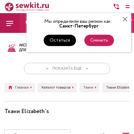
0
Мы определили ваш регион как:
Санкт-Петербург
Остаться
Сменить
АКСЕССУАРЫ
ТКАНИ
НИТКИ
НОЖ
ДЛЯ ШИТЬЯ
ПОКАЗАТЬ ЕЩЕ
Главная
Каталог товаров
Ткани
Ткани Elizabeth
Ткани Elizabeth`s