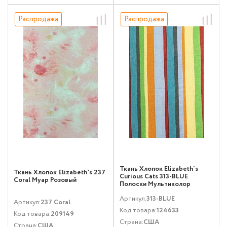
Распродажа
Распродажа
Ткань Хлопок Elizabeth`s
Ткань Хлопок Elizabeth`s 237
Curious Cats 313-BLUE
Coral Муар Розовый
Полоски Мультиколор
Артикул:
313-BLUE
Артикул:
237 Coral
Код товара:
124633
Код товара:
209149
Страна:
США
Страна:
США