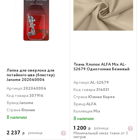
Ткань Хлопок ALFA Mix AL-
S2679 Однотонная Бежевый
Лапка для оверлока для
потайного шва (блистер)
Janome 202040004
Артикул:
AL-S2679
Артикул:
202040004
Код товара:
314031
Код товара:
307914
Страна:
Южная Корея
Бренд:
Janome
Бренд:
ALFA
Страна:
Япония
Коллекция:
Mix
В наличии
В наличии
1 200
р.
розница
2 237
р.
розница
Минимальный заказ ткани от 3
метров