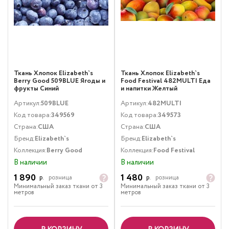
Ткань Хлопок Elizabeth`s
Ткань Хлопок Elizabeth`s
Berry Good 509BLUE Ягоды и
Food Festival 482MULTI Еда
фрукты Синий
и напитки Желтый
Оранжевый
Артикул:
509BLUE
Артикул:
482MULTI
Код товара:
349569
Код товара:
349573
Страна:
США
Страна:
США
Бренд:
Elizabeth`s
Бренд:
Elizabeth`s
Коллекция:
Berry Good
Коллекция:
Food Festival
В наличии
В наличии
1 890
1 480
р.
розница
р.
розница
Минимальный заказ ткани от 3
Минимальный заказ ткани от 3
метров
метров