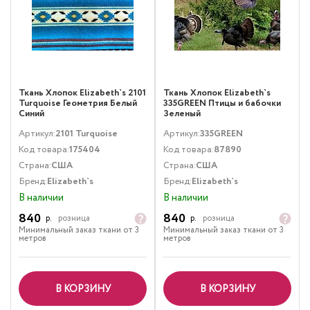
Ткань Хлопок Elizabeth`s 2101
Ткань Хлопок Elizabeth`s
Turquoise Геометрия Белый
335GREEN Птицы и бабочки
Синий
Зеленый
Артикул:
2101 Turquoise
Артикул:
335GREEN
Код товара:
175404
Код товара:
87890
Страна:
США
Страна:
США
Бренд:
Elizabeth`s
Бренд:
Elizabeth`s
В наличии
В наличии
840
840
р.
розница
р.
розница
Минимальный заказ ткани от 3
Минимальный заказ ткани от 3
метров
метров
В КОРЗИНУ
В КОРЗИНУ