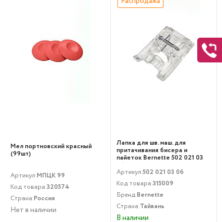
Распродажа
Лапка для шв. маш. для
Мел портновский красный
притачивания бисера и
(99шт)
пайеток Bernette 502 021 03
06
Артикул:
502 021 03 06
Артикул:
МПЦК 99
Код товара:
315009
Код товара:
320574
Бренд:
Bernette
Страна:
Россия
Страна:
Тайвань
Нет в наличии
В наличии