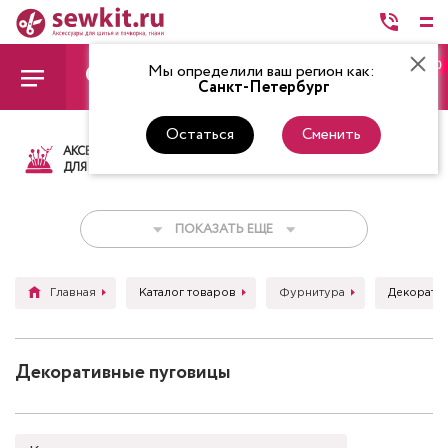
0
Мы определили ваш регион как:
Санкт-Петербург
Остаться
Сменить
АКСЕССУАРЫ
ТКАНИ
НИТКИ
НОЖ
ДЛЯ ШИТЬЯ
ПОКАЗАТЬ ЕЩЕ
Главная
Каталог товаров
Фурнитура
Декорати
Декоративные пуговицы