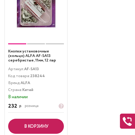
Кнопки установочные
(кольцо) ALFA AF-SA13
серебристые, 11мм, 12 пар
Артикул:
AF-SA13
Код товара:
238244
Бренд:
ALFA
Страна:
Китай
В наличии
232
р.
розница
В КОРЗИНУ