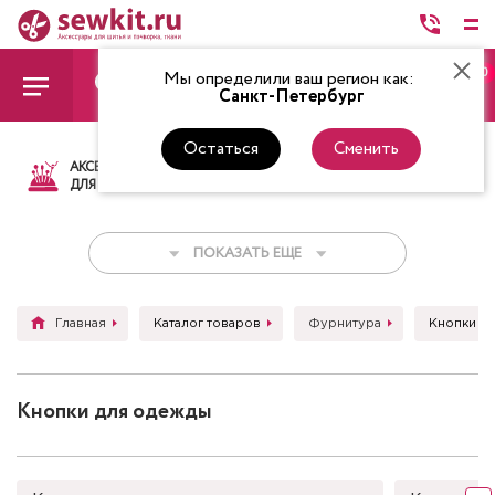
0
Мы определили ваш регион как:
Санкт-Петербург
Остаться
Сменить
АКСЕССУАРЫ
ТКАНИ
НИТКИ
НОЖ
ДЛЯ ШИТЬЯ
ПОКАЗАТЬ ЕЩЕ
Главная
Каталог товаров
Фурнитура
Кнопки д
Кнопки для одежды