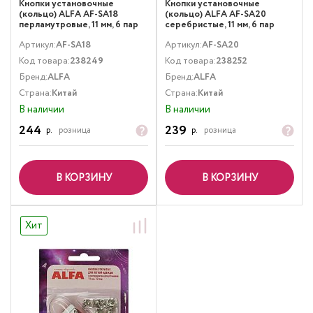
Кнопки установочные
Кнопки установочные
(кольцо) ALFA AF-SA18
(кольцо) ALFA AF-SA20
перламутровые, 11 мм, 6 пар
серебристые, 11 мм, 6 пар
Артикул:
AF-SA18
Артикул:
AF-SA20
Код товара:
238249
Код товара:
238252
Бренд:
ALFA
Бренд:
ALFA
Страна:
Китай
Страна:
Китай
В наличии
В наличии
244
239
р.
розница
р.
розница
В КОРЗИНУ
В КОРЗИНУ
Хит