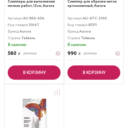
Снипперы для выполнения
Сниппер для обрезки ниток
мелких работ, 12см, Aurora
эргономичный, Aurora
Артикул:
AU 806-45А
Артикул:
AU-ATC-2100
Код товара:
13647
Код товара:
81311
Бренд:
Aurora
Бренд:
Aurora
Страна:
Тайвань
Страна:
Тайвань
В наличии
В наличии
580
990
р.
розница
р.
розница
В КОРЗИНУ
В КОРЗИНУ