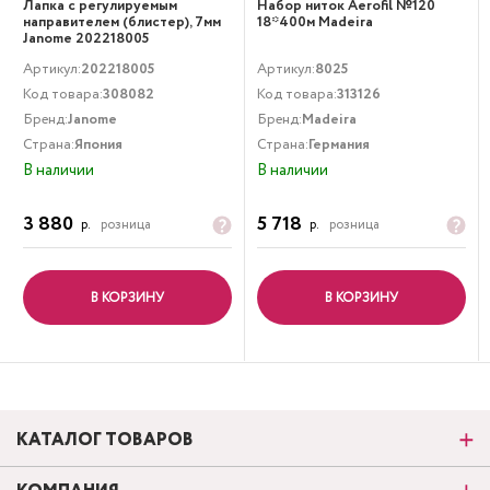
Лапка с регулируемым
Набор ниток Aerofil №120
направителем (блистер), 7мм
18*400м Madeira
Janome 202218005
Артикул:
202218005
Артикул:
8025
Код товара:
308082
Код товара:
313126
Бренд:
Janome
Бренд:
Madeira
Страна:
Япония
Страна:
Германия
В наличии
В наличии
3 880
5 718
р.
розница
р.
розница
В КОРЗИНУ
В КОРЗИНУ
КАТАЛОГ ТОВАРОВ