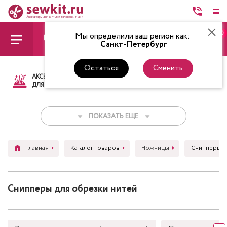
0
Мы определили ваш регион как:
Санкт-Петербург
Остаться
Сменить
АКСЕССУАРЫ
ТКАНИ
НИТКИ
НОЖ
ДЛЯ ШИТЬЯ
ПОКАЗАТЬ ЕЩЕ
Главная
Каталог товаров
Ножницы
Снипперы д
Снипперы для обрезки нитей