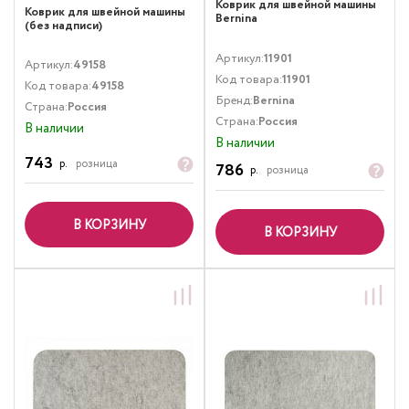
Коврик для швейной машины
Коврик для швейной машины
Bernina
(без надписи)
Артикул:
11901
Артикул:
49158
Код товара:
11901
Код товара:
49158
Бренд:
Bernina
Страна:
Россия
Страна:
Россия
В наличии
В наличии
743
р.
розница
786
р.
розница
В КОРЗИНУ
В КОРЗИНУ