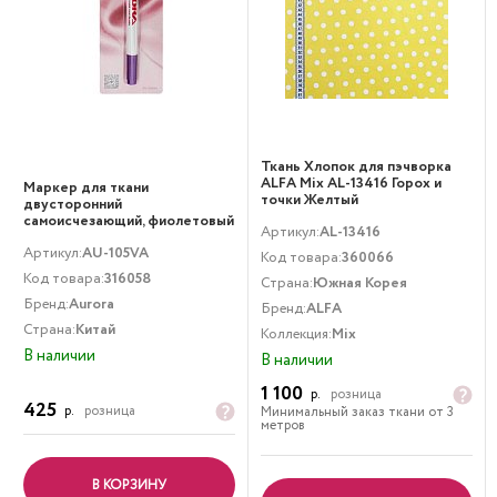
Ткань Хлопок для пэчворка
ALFA Mix AL-13416 Горох и
Маркер для ткани
точки Желтый
двусторонний
самоисчезающий, фиолетовый
Артикул:
AL-13416
Aurora
Артикул:
AU-105VA
Код товара:
360066
Код товара:
316058
Страна:
Южная Корея
Бренд:
Aurora
Бренд:
ALFA
Страна:
Китай
Коллекция:
Mix
В наличии
В наличии
1 100
р.
розница
425
р.
розница
Минимальный заказ ткани от 3
метров
В КОРЗИНУ