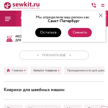
0
Мы определили ваш регион как:
Санкт-Петербург
Остаться
Сменить
АКСЕССУАРЫ
ТКАНИ
НИТКИ
НОЖ
ДЛЯ ШИТЬЯ
ПОКАЗАТЬ ЕЩЕ
Главная
Каталог товаров
Принадлежности для швейн
Коврики для швейных машин