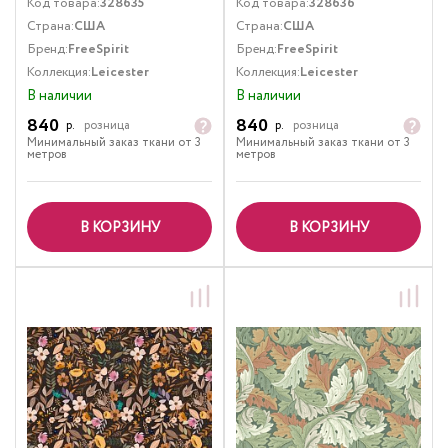
Код товара:
328635
Код товара:
328636
Страна:
США
Страна:
США
Бренд:
FreeSpirit
Бренд:
FreeSpirit
Коллекция:
Leicester
Коллекция:
Leicester
В наличии
В наличии
840
840
р.
розница
р.
розница
Минимальный заказ ткани от 3
Минимальный заказ ткани от 3
метров
метров
В КОРЗИНУ
В КОРЗИНУ