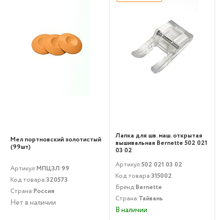
Лапка для шв. маш. открытая
Мел портновский золотистый
вышивальная Bernette 502 021
(99шт)
03 02
Артикул:
502 021 03 02
Артикул:
МПЦЗЛ 99
Код товара:
315002
Код товара:
320573
Бренд:
Bernette
Страна:
Россия
Страна:
Тайвань
Нет в наличии
В наличии