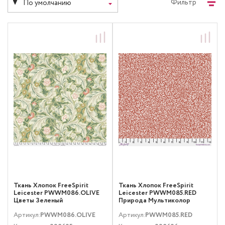
Фильтр
По умолчанию
Ткань Хлопок FreeSpirit
Ткань Хлопок FreeSpirit
Leicester PWWM086.OLIVE
Leicester PWWM085.RED
Цветы Зеленый
Природа Мультиколор
Артикул:
PWWM086.OLIVE
Артикул:
PWWM085.RED