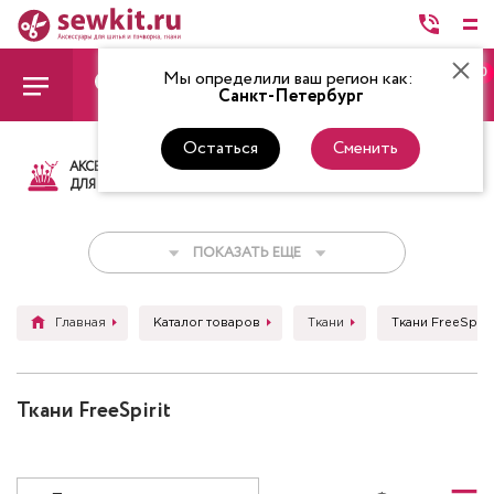
0
Мы определили ваш регион как:
Санкт-Петербург
Остаться
Сменить
АКСЕССУАРЫ
ТКАНИ
НИТКИ
НОЖ
ДЛЯ ШИТЬЯ
ПОКАЗАТЬ ЕЩЕ
Главная
Каталог товаров
Ткани
Ткани FreeSpirit
Ткани FreeSpirit