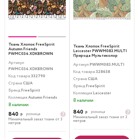
Ткань Хлопок FreeSpirit
Ткань Хлопок FreeSpirit
Autumn Friends
Leicester PWWM083.MULTI
PWMC034.XDKBROWN
Природа Мультиколор
Мелкий цветочек
Артикул:
Коричневый
Артикул:
PWWM083.MULTI
PWMC034.XDKBROWN
Код товара:
328638
Код товара:
332790
Страна:
США
Страна:
США
Бренд:
FreeSpirit
Бренд:
FreeSpirit
Коллекция:
Leicester
Коллекция:
Autumn Friends
В наличии
В наличии
840
р.
розница
840
р.
розница
Минимальный заказ ткани от 3
Минимальный заказ ткани от 3
метров
метров