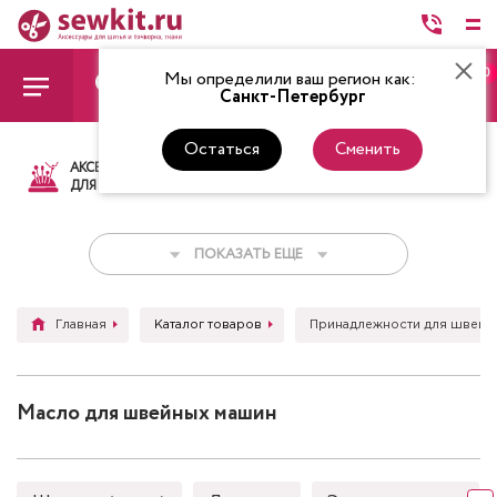
0
Мы определили ваш регион как:
Санкт-Петербург
Остаться
Сменить
АКСЕССУАРЫ
ТКАНИ
НИТКИ
НОЖ
ДЛЯ ШИТЬЯ
ПОКАЗАТЬ ЕЩЕ
Главная
Каталог товаров
Принадлежности для швейн
Масло для швейных машин