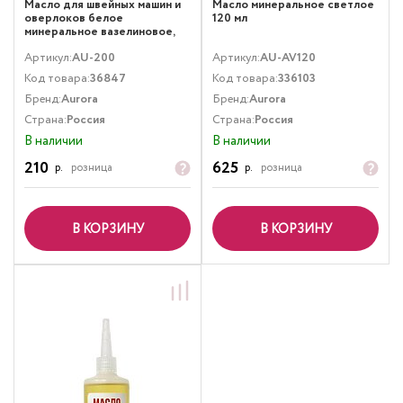
Масло для швейных машин и
Масло минеральное светлое
оверлоков белое
120 мл
минеральное вазелиновое,
20 мл
Артикул:
AU-200
Артикул:
AU-AV120
Код товара:
36847
Код товара:
336103
Бренд:
Aurora
Бренд:
Aurora
Страна:
Россия
Страна:
Россия
В наличии
В наличии
210
625
р.
розница
р.
розница
В КОРЗИНУ
В КОРЗИНУ