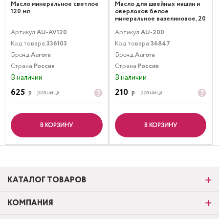
Масло минеральное светлое
Масло для швейных машин и
120 мл
оверлоков белое
минеральное вазелиновое, 20
мл
Артикул:
AU-AV120
Артикул:
AU-200
Код товара:
336103
Код товара:
36847
Бренд:
Aurora
Бренд:
Aurora
Страна:
Россия
Страна:
Россия
В наличии
В наличии
625
210
р.
розница
р.
розница
В КОРЗИНУ
В КОРЗИНУ
КАТАЛОГ ТОВАРОВ
КОМПАНИЯ