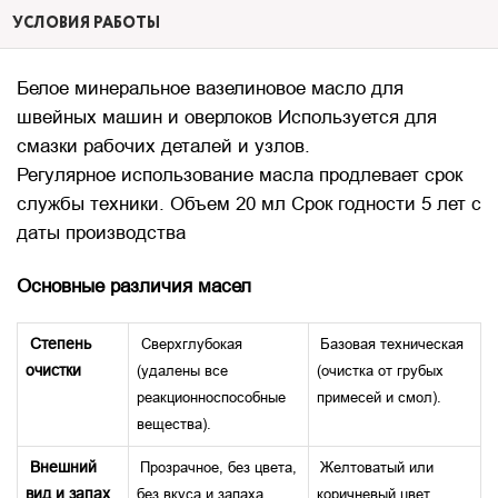
УСЛОВИЯ РАБОТЫ
Белое минеральное вазелиновое масло для
швейных машин и оверлоков Используется для
смазки рабочих деталей и узлов.
Регулярное использование м
асла продле
вает срок
службы техники. Объем 20 мл Срок годности 5 лет с
даты производства
Основные различия масел
Степень
Сверхглубокая
Базовая техническая
очистки
(удалены все
(очистка от грубых
реакционноспособные
примесей и смол).
вещества).
Внешний
Прозрачное, без цвета,
Желтоватый или
вид и запах
без вкуса и запаха.
коричневый цвет,