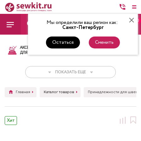
0
Мы определили ваш регион как:
Санкт-Петербург
Остаться
Сменить
АКСЕССУАРЫ
ТКАНИ
НИТКИ
НОЖ
ДЛЯ ШИТЬЯ
ПОКАЗАТЬ ЕЩЕ
Главная
Каталог товаров
Принадлежности для швейн
Хит