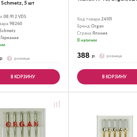
Schmetz, 5 шт
л:
08:91 2 VDS
Код товара:
24101
вара:
98260
Бренд:
Organ
Schmetz
Страна:
Япония
:
Германия
В наличии
чии
388
р.
розница
р.
розница
В КОРЗИНУ
В КОРЗИНУ