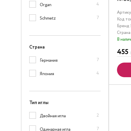
4
Organ
Артику
7
Schmetz
Код то
Бренд:
Страна
В нали
Страна
455
7
Германия
4
Япония
Тип иглы
2
Двойная игла
7
Одинарная игла