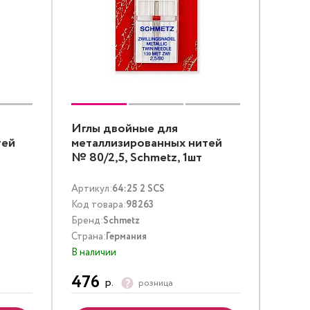
Иглы двойные для
тей
металлизированных нитей
№ 80/2,5, Schmetz, 1шт
Артикул:
64:25 2 SCS
Код товара:
98263
Бренд:
Schmetz
Страна:
Германия
В наличии
476
р.
розница