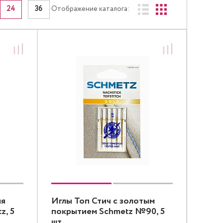
24
36
Отображение каталога:
ля
Иглы Топ Стич с золотым
z, 5
покрытием Schmetz №90, 5
шт.