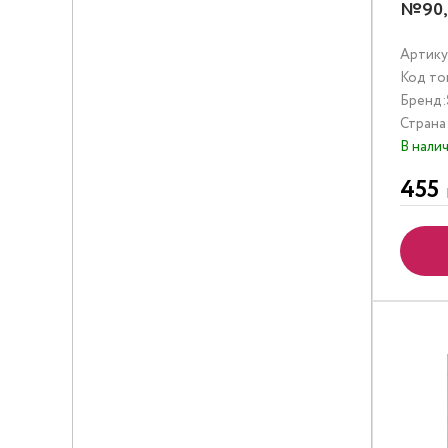
№90, 
Артику
Код то
Бренд:
Страна
В нали
455