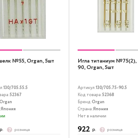
шелк №55, Organ, 5шт
Игла титаниум №75(2), 
90, Organ, 5шт
л:
130/705.55.5
Артикул:
130/705.75-90.5
вара:
52367
Код товара:
52368
Organ
Бренд:
Organ
:
Япония
Страна:
Япония
чии
Нет в наличии
922
р.
р.
розница
розница