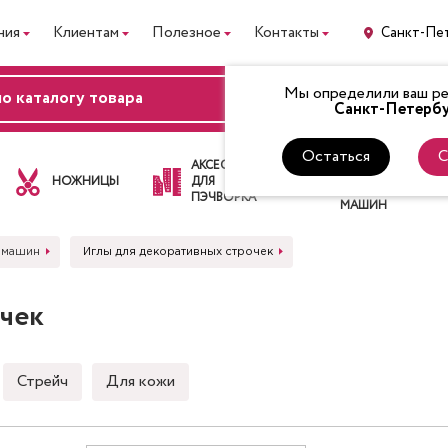
ния
Клиентам
Полезное
Контакты
Санкт-Пе
Мы определили ваш рег
ВХОД
Санкт-Петербу
Остаться
С
ЛАПКИ
АКСЕССУАРЫ
ДЛЯ
НОЖНИЦЫ
ДЛЯ
ШВЕЙНЫХ
ПЭЧВОРКА
МАШИН
 машин
Иглы для декоративных строчек
очек
Стрейч
Для кожи