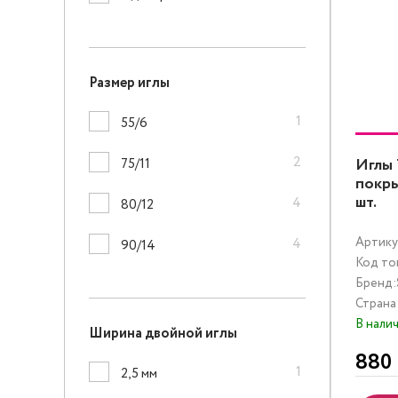
Размер иглы
1
55/6
2
Иглы 
75/11
покры
шт.
4
80/12
4
Артику
90/14
Код то
Бренд:
Страна
В нали
Ширина двойной иглы
880
1
2,5 мм