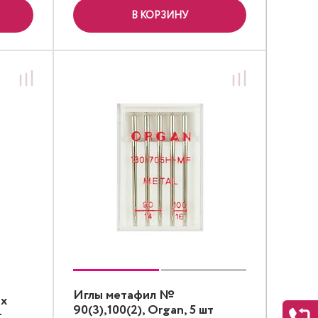
В КОРЗИНУ
Иглы метафил №
их
90(3),100(2), Organ, 5 шт
т