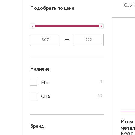
Сорт
Подобрать по цене
Наличие
9
Мск
10
СПб
Иглы 
Бренд
метал
№80, 