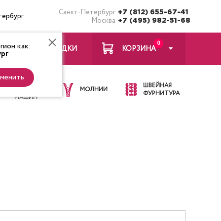
Санкт-Петербург
+7 (812) 655-67-41
тербург
Москва
+7 (495) 982-51-68
0
ион как:
ЗАКЛАДКИ
КОРЗИНА
рг
менить
ИГЛЫ ДЛЯ
ШВЕЙНАЯ
ШВЕЙНЫХ
МОЛНИИ
ФУРНИТУРА
МАШИН