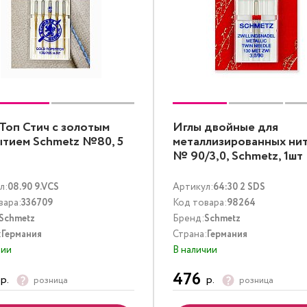
Топ Стич с золотым
Иглы двойные для
тием Schmetz №80, 5
металлизированных ни
№ 90/3,0, Schmetz, 1шт
л:
08.90 9.VCS
Артикул:
64:30 2 SDS
вара:
336709
Код товара:
98264
Schmetz
Бренд:
Schmetz
:
Германия
Страна:
Германия
чии
В наличии
476
р.
р.
розница
розница