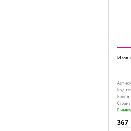
Игла 
Артику
Код то
Бренд:
Страна
В нали
367