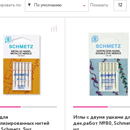
ировать по:
По умолчанию
Показать:
12
для
Иглы с двумя ушками д
лизированных нитей
дек.работ №80, Schmet
Schmetz, 5шт
шт