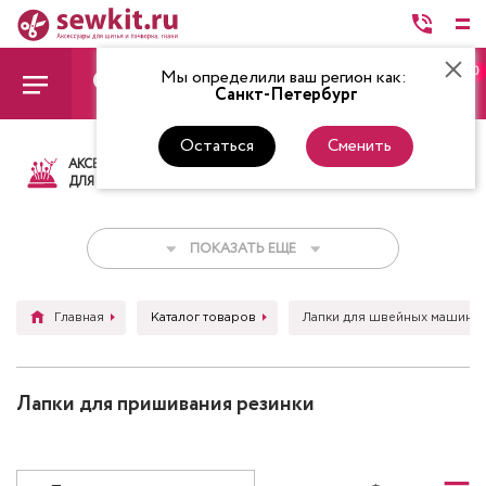
0
Мы определили ваш регион как:
Санкт-Петербург
Остаться
Сменить
АКСЕССУАРЫ
ТКАНИ
НИТКИ
НОЖ
ДЛЯ ШИТЬЯ
ПОКАЗАТЬ ЕЩЕ
Главная
Каталог товаров
Лапки для швейных машин
Лапки для пришивания резинки