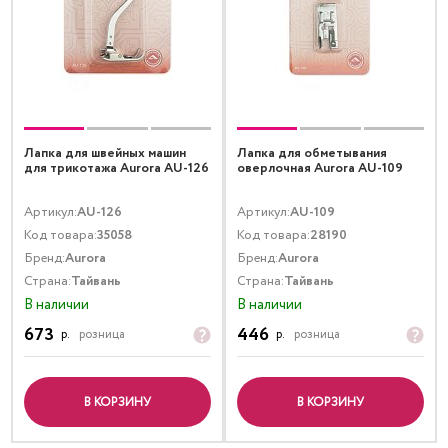
Лапка для швейных машин
Лапка для обметывания
для трикотажа Aurora AU-126
оверлочная Aurora AU-109
Артикул:
AU-126
Артикул:
AU-109
Код товара:
35058
Код товара:
28190
Бренд:
Aurora
Бренд:
Aurora
Страна:
Тайвань
Страна:
Тайвань
В наличии
В наличии
673
446
р.
розница
р.
розница
В КОРЗИНУ
В КОРЗИНУ