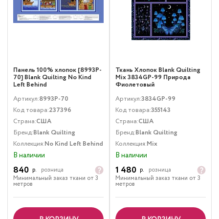
Панель 100% хлопок [8993P-
Ткань Хлопок Blank Quilting
70] Blank Quilting No Kind
Mix 3834GP-99 Природа
Left Behind
Фиолетовый
Артикул:
8993P-70
Артикул:
3834GP-99
Код товара:
237396
Код товара:
355143
Страна:
США
Страна:
США
Бренд:
Blank Quilting
Бренд:
Blank Quilting
Коллекция:
No Kind Left Behind
Коллекция:
Mix
В наличии
В наличии
840
1 480
р.
розница
р.
розница
Минимальный заказ ткани от 3
Минимальный заказ ткани от 3
метров
метров