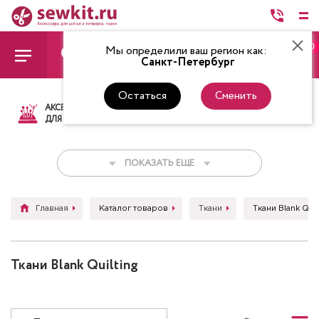
0
Мы определили ваш регион как:
Санкт-Петербург
Остаться
Сменить
АКСЕССУАРЫ
ТКАНИ
НИТКИ
НОЖ
ДЛЯ ШИТЬЯ
ПОКАЗАТЬ ЕЩЕ
Главная
Каталог товаров
Ткани
Ткани Blank Quil
Ткани Blank Quilting