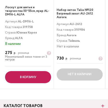
Лоскут для шитья и
Набор ниток Talia №120
творчества 50*55см, муар AL-
Багряный закат AU-2612
DM16-L ALFA
Aurora
Артикул:
AL-DM16-L
Артикул:
AU-2612
Код товара:
319758
Код товара:
310984
Страна:
Южная Корея
Бренд:
Aurora
Бренд:
ALFA
Страна:
Тайвань
В наличии
Нет в наличии
275
р.
розница
Минимальный заказ ткани от 3
730
р.
розница
метров
НЕТ В НАЛИЧИИ
В КОРЗИНУ
КАТАЛОГ ТОВАРОВ