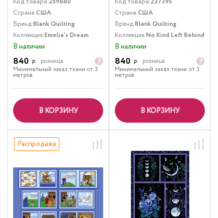
Код товара:
259880
Код товара:
237395
Страна:
США
Страна:
США
Бренд:
Blank Quilting
Бренд:
Blank Quilting
Коллекция:
Emelia’s Dream
Коллекция:
No Kind Left Behind
В наличии
В наличии
840
840
р.
розница
р.
розница
Минимальный заказ ткани от 3
Минимальный заказ ткани от 3
метров
метров
В КОРЗИНУ
В КОРЗИНУ
Распродажа