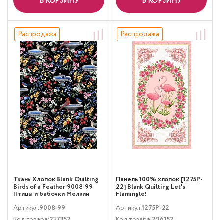
В КОРЗИНУ
В КОРЗИНУ
Распродажа
Распродажа
Ткань Хлопок Blank Quilting
Панель 100% хлопок [1275P-
Birds of a Feather 9008-99
22] Blank Quilting Let's
Птицы и бабочки Мелкий
Flamingle!
цветочек Мультиколор
Артикул:
9008-99
Артикул:
1275P-22
Код товара:
237352
Код товара:
296352