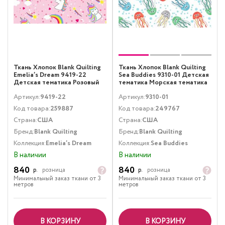
Ткань Хлопок Blank Quilting
Ткань Хлопок Blank Quilting
Emelia’s Dream 9419-22
Sea Buddies 9310-01 Детская
Детская тематика Розовый
тематика Морская тематика
Мультиколор
Артикул:
9419-22
Артикул:
9310-01
Код товара:
259887
Код товара:
249767
Страна:
США
Страна:
США
Бренд:
Blank Quilting
Бренд:
Blank Quilting
Коллекция:
Emelia’s Dream
Коллекция:
Sea Buddies
В наличии
В наличии
840
840
р.
розница
р.
розница
Минимальный заказ ткани от 3
Минимальный заказ ткани от 3
метров
метров
В КОРЗИНУ
В КОРЗИНУ