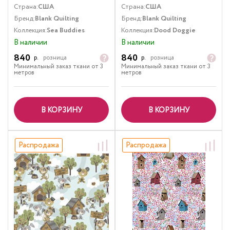
Страна:
США
Страна:
США
Бренд:
Blank Quilting
Бренд:
Blank Quilting
Коллекция:
Sea Buddies
Коллекция:
Dood Doggie
В наличии
В наличии
840
840
р.
розница
р.
розница
Минимальный заказ ткани от 3
Минимальный заказ ткани от 3
метров
метров
В КОРЗИНУ
В КОРЗИНУ
Распродажа
Распродажа