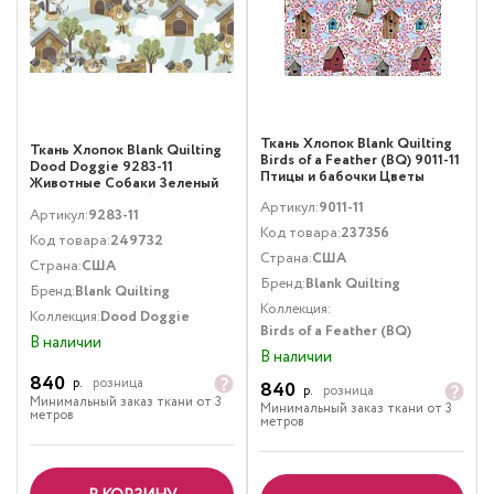
Ткань Хлопок Blank Quilting
Ткань Хлопок Blank Quilting
Birds of a Feather (BQ) 9011-11
Dood Doggie 9283-11
Птицы и бабочки Цветы
Животные Собаки Зеленый
Розовый Мультиколор
Коричневый Голубой
Артикул:
9011-11
Артикул:
9283-11
Код товара:
237356
Код товара:
249732
Страна:
США
Страна:
США
Бренд:
Blank Quilting
Бренд:
Blank Quilting
Коллекция:
Коллекция:
Dood Doggie
Birds of a Feather (BQ)
В наличии
В наличии
840
р.
розница
840
р.
розница
Минимальный заказ ткани от 3
Минимальный заказ ткани от 3
метров
метров