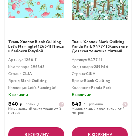
Ткань Хлопок Blank Quilting
Ткань Хлопок Blank Quilting
Let's Flamingle! 1266-11 Птицы
Panda Park 9477-11 Животные
и бабочки Голубой
Детская тематика Мятный
Артикул:
1266-11
Артикул:
9477-11
Код товара:
296343
Код товара:
259944
Страна:
США
Страна:
США
Бренд:
Blank Quilting
Бренд:
Blank Quilting
Коллекция:
Let's Flamingle!
Коллекция:
Panda Park
В наличии
В наличии
840
840
р.
розница
р.
розница
Минимальный заказ ткани от 3
Минимальный заказ ткани от 3
метров
метров
В КОРЗИНУ
В КОРЗИНУ