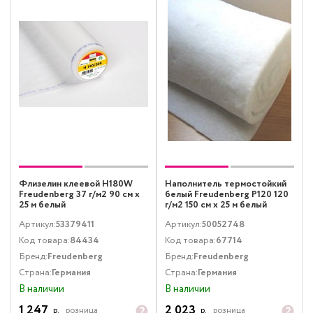
Флизелин клеевой H180W
Наполнитель термостойкий
Freudenberg 37 г/м2 90 см х
белый Freudenberg P120 120
25 м белый
г/м2 150 см х 25 м белый
Артикул:
53379411
Артикул:
50052748
Код товара:
84434
Код товара:
67714
Бренд:
Freudenberg
Бренд:
Freudenberg
Страна:
Германия
Страна:
Германия
В наличии
В наличии
1 247
2 023
р.
розница
р.
розница