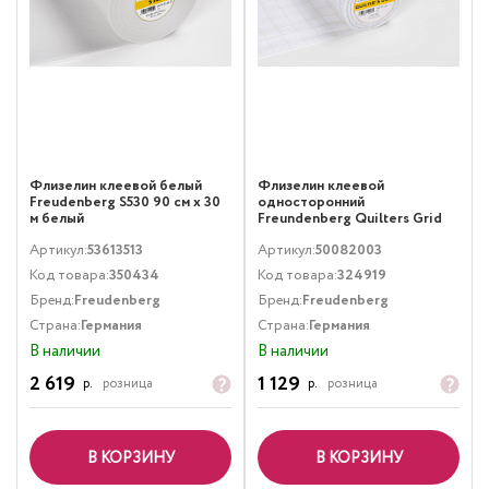
Флизелин клеевой белый
Флизелин клеевой
Freudenberg S530 90 см х 30
односторонний
м белый
Freundenberg Quilters Grid
квадрат 34 г/м2 90 см х 15 м
Артикул:
53613513
Артикул:
50082003
белый
Код товара:
350434
Код товара:
324919
Бренд:
Freudenberg
Бренд:
Freudenberg
Страна:
Германия
Страна:
Германия
В наличии
В наличии
2 619
1 129
р.
розница
р.
розница
В КОРЗИНУ
В КОРЗИНУ