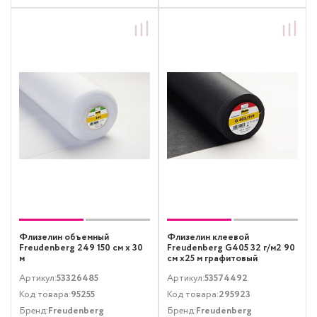
Флизелин объемный
Флизелин клеевой
Freudenberg 249 150 см х 30
Freudenberg G405 32 г/м2 90
м
см х25 м графитовый
Артикул:
53326485
Артикул:
53574492
Код товара:
95255
Код товара:
295923
Бренд:
Freudenberg
Бренд:
Freudenberg