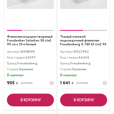
Флизелин водорастворимый
Тканый клеевой
Freudenber Soluvlies 38 г/м2
подкладочный флизелин
90 см х 25 м белый
Freudenberg G 785 33 г/м2 90
см х 25 м белый
Артикул:
53318690
Артикул:
53322962
Код товара:
64397
Код товара:
64402
Бренд:
Freudenberg
Бренд:
Freudenberg
Страна:
Германия
Страна:
Германия
В наличии
В наличии
905
1 641
р.
розница
р.
розница
В КОРЗИНУ
В КОРЗИНУ