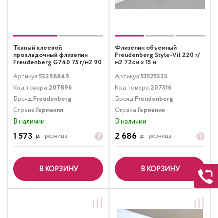
Тканый клеевой
Флизелин объемный
прокладочный флизелин
Freudenberg Style-Vil 220 г/
Freudenberg G740 75 г/м2 90
м2 72см х 15 м
см х 25 м бежевый
Артикул:
53298849
Артикул:
53525323
Код товара:
207896
Код товара:
207316
Бренд:
Freudenberg
Бренд:
Freudenberg
Страна:
Германия
Страна:
Германия
В наличии
В наличии
1 573
2 686
р.
розница
р.
розница
В КОРЗИНУ
В КОРЗИНУ