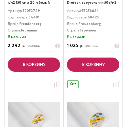
г/м2 150 см х 20 м белый
Dreieck треугольник 50 г/м2
90 см х 15 м
Артикул:
50052749
Артикул:
53256621
Код товара:
64401
Код товара:
60425
Бренд:
Freudenberg
Бренд:
Freudenberg
Страна:
Германия
Страна:
Германия
В наличии
В наличии
2 292
1 035
р.
розница
р.
розница
В КОРЗИНУ
В КОРЗИНУ
Хит