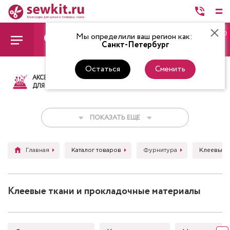
0
Мы определили ваш регион как:
Санкт-Петербург
Остаться
Сменить
АКСЕССУАРЫ
ТКАНИ
НИТКИ
НОЖ
ДЛЯ ШИТЬЯ
ПОКАЗАТЬ ЕЩЕ
Главная
Каталог товаров
Фурнитура
Клеевые т
Клеевые ткани и прокладочные материалы