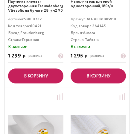
Паутинка клеевая
Наполнитель клеевой
двухсторонняя Freundenberg
односторонний, 180г/м
Vliesofix на бумаге 28 г/м2 90
см х 30 м белый
Артикул:
53000732
Артикул:
AU-AOB180W10
Код товара:
60421
Код товара:
364145
Бренд:
Freudenberg
Бренд:
Aurora
Страна:
Германия
Страна:
Тайвань
В наличии
В наличии
1 299
1 295
р.
розница
р.
розница
В КОРЗИНУ
В КОРЗИНУ