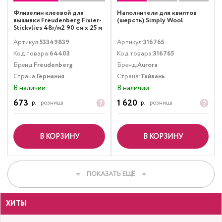
Флизелин клеевой для
Наполнители для квилтов
вышивки Freudenberg Fixier-
(шерсть) Simply Wool
Stickvlies 48г/м2 90 см х 25 м
белый
Артикул:
53349839
Артикул:
316765
Код товара:
64403
Код товара:
316765
Бренд:
Freudenberg
Бренд:
Aurora
Страна:
Германия
Страна:
Тайвань
В наличии
В наличии
673
1 620
р.
розница
р.
розница
В КОРЗИНУ
В КОРЗИНУ
ПОКАЗАТЬ ЕЩЁ
ХИТЫ