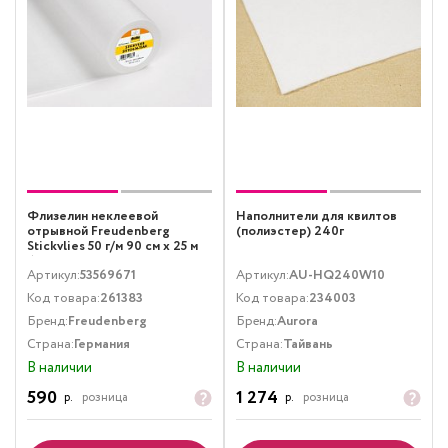
Флизелин неклеевой
Наполнители для квилтов
отрывной Freudenberg
(полиэстер) 240г
Stickvlies 50 г/м 90 см х 25 м
белый
Артикул:
53569671
Артикул:
AU-HQ240W10
Код товара:
261383
Код товара:
234003
Бренд:
Freudenberg
Бренд:
Aurora
Страна:
Германия
Страна:
Тайвань
В наличии
В наличии
590
1 274
р.
розница
р.
розница