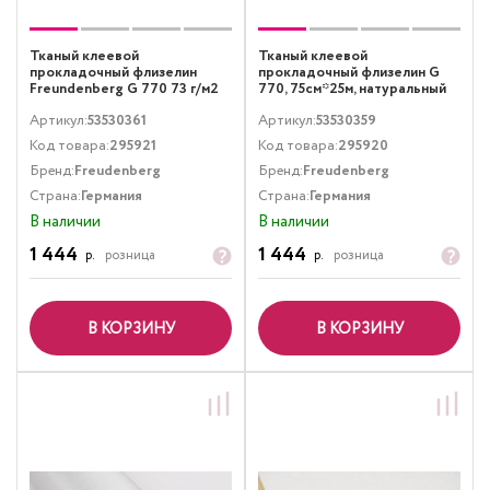
Тканый клеевой
Тканый клеевой
прокладочный флизелин
прокладочный флизелин G
Freundenberg G 770 73 г/м2
770, 75см*25м, натуральный
75см х 25 м черный
Артикул:
53530361
Артикул:
53530359
Код товара:
295921
Код товара:
295920
Бренд:
Freudenberg
Бренд:
Freudenberg
Страна:
Германия
Страна:
Германия
В наличии
В наличии
1 444
1 444
р.
розница
р.
розница
В КОРЗИНУ
В КОРЗИНУ