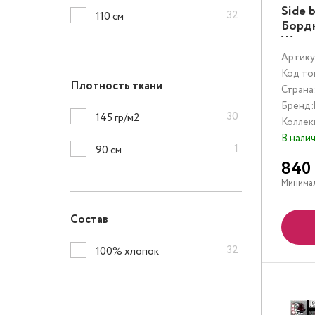
Side 
32
110 см
Борд
Живо
Муль
Артику
Код то
Плотность ткани
Страна
Бренд:
30
145 гр/м2
Коллек
В нали
1
90 см
840
Минимал
Состав
32
100% хлопок