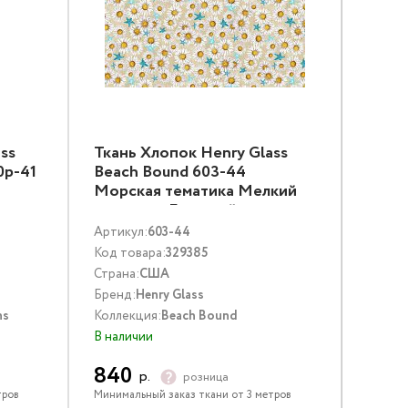
ss
Ткань Хлопок Henry Glass
0p-41
Beach Bound 603-44
Морская тематика Мелкий
цветочек Бежевый
Артикул:
603-44
Код товара:
329385
Страна:
США
Бренд:
Henry Glass
ns
Коллекция:
Beach Bound
В наличии
840
р.
розница
тров
Минимальный заказ ткани от 3 метров