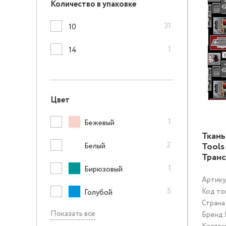
Количество в упаковке
31
10
1
14
Цвет
1
Бежевый
Ткань
2
Tools
Белый
Тран
1
Бирюзовый
Артику
5
Код то
Голубой
Страна
Показать все
Бренд: