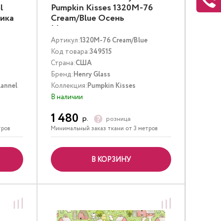
l
Pumpkin Kisses 1320M-76
тика
Cream/Blue Осень
Мультиколор
Артикул:
1320M-76 Cream/Blue
Код товара:
349515
Страна:
США
Бренд:
Henry Glass
lannel
Коллекция:
Pumpkin Kisses
В наличии
1 480
р.
розница
тров
Минимальный заказ ткани от 3 метров
В КОРЗИНУ