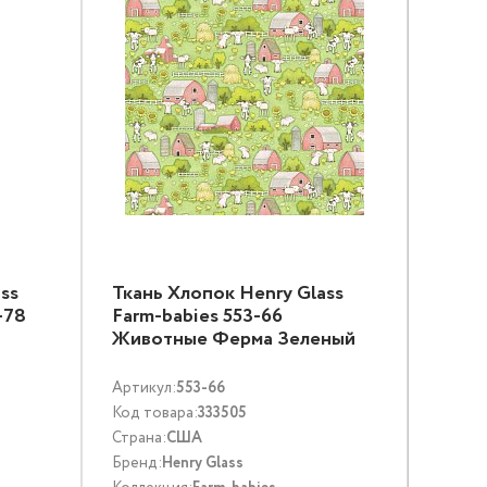
ss
Ткань Хлопок Henry Glass
-78
Farm-babies 553-66
Животные Ферма Зеленый
Артикул:
553-66
Код товара:
333505
Страна:
США
Бренд:
Henry Glass