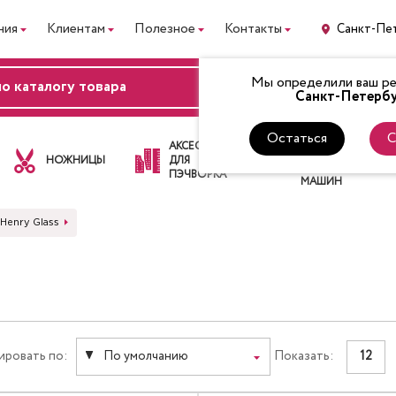
ния
Клиентам
Полезное
Контакты
Санкт-Пе
Мы определили ваш рег
ВХОД
Санкт-Петербу
Остаться
С
ЛАПКИ
АКСЕССУАРЫ
ДЛЯ
НОЖНИЦЫ
ДЛЯ
ШВЕЙНЫХ
ПЭЧВОРКА
МАШИН
 Henry Glass
ировать по:
По умолчанию
Показать:
12