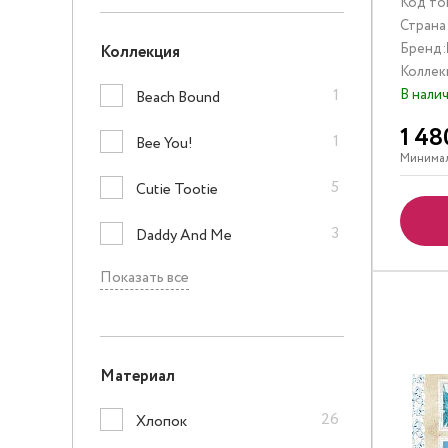
Код то
Страна
Бренд:
Коллекция
Коллек
1
В нали
Beach Bound
1 48
1
Bee You!
Минимал
5
Cutie Tootie
3
Daddy And Me
Показать все
Материал
26
Хлопок