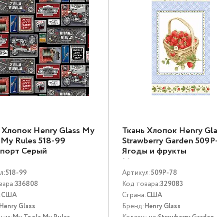
 Хлопок Henry Glass My
Ткань Хлопок Henry Gla
 My Rules 518-99
Strawberry Garden 509P
спорт Серый
Ягоды и фрукты
Мультиколор
л:
518-99
Артикул:
509P-78
вара:
336808
Код товара:
329083
:
США
Страна:
США
Henry Glass
Бренд:
Henry Glass