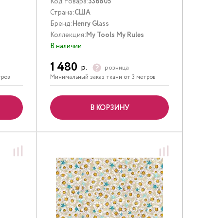
Код товара:
336805
Страна:
США
Бренд:
Henry Glass
Коллекция:
My Tools My Rules
В наличии
1 480
р.
розница
тров
Минимальный заказ ткани от 3 метров
В КОРЗИНУ