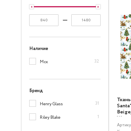
Наличие
32
Мск
Бренд
Ткань
31
Henry Glass
Santa'
Beige
1
Riley Blake
Живо
Артику