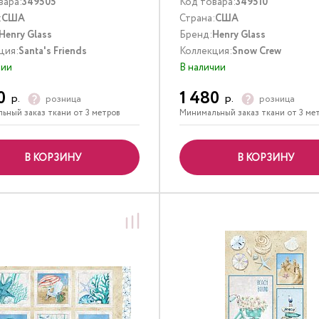
вара:
349505
Код товара:
349510
:
США
Страна:
США
Henry Glass
Бренд:
Henry Glass
ция:
Santa's Friends
Коллекция:
Snow Crew
чии
В наличии
0
1 480
р.
р.
розница
розница
ьный заказ ткани от 3 метров
Минимальный заказ ткани от 3 ме
В КОРЗИНУ
В КОРЗИНУ