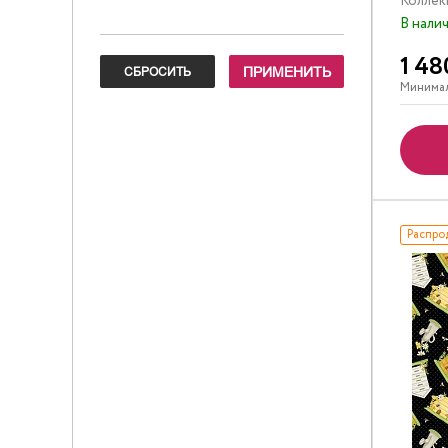
Коллек
В нали
1 48
Минимал
Распро