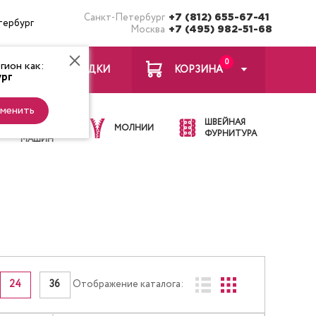
Санкт-Петербург
+7 (812) 655-67-41
тербург
Москва
+7 (495) 982-51-68
0
ион как:
ЗАКЛАДКИ
КОРЗИНА
рг
менить
ИГЛЫ ДЛЯ
ШВЕЙНАЯ
ШВЕЙНЫХ
МОЛНИИ
ФУРНИТУРА
МАШИН
24
36
Отображение каталога: