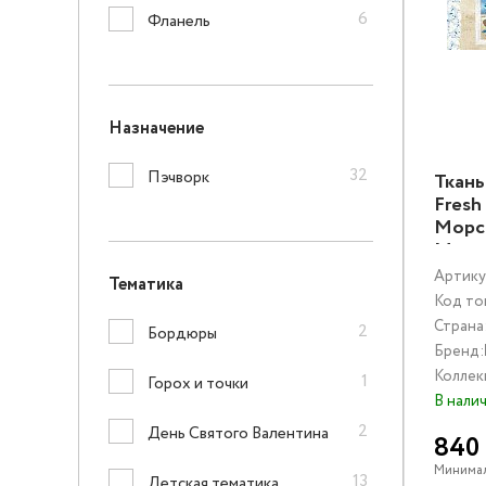
6
Фланель
Назначение
32
Пэчворк
Ткань
Fresh
Морс
Муль
Артику
Тематика
Код то
Страна
2
Бордюры
Бренд:
Коллек
1
Горох и точки
В нали
2
День Святого Валентина
840
Минимал
13
Детская тематика