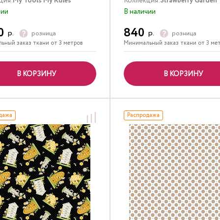
ция:
My Tools My Rules
Коллекция:
Strawberry Garden
чии
В наличии
0
840
р.
р.
розница
розница
ьный заказ ткани от 3 метров
Минимальный заказ ткани от 3 ме
В КОРЗИНУ
В КОРЗИНУ
дажа
Распродажа