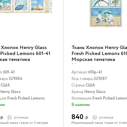
 Хлопок Henry Glass
Ткань Хлопок Henry Gla
 Picked Lemons 601-41
Fresh Picked Lemons 61
кая тематика
Морская тематика
тиколор
Мультиколор
л:
601-41
Артикул:
610p-41
вара:
329384
Код товара:
329387
:
США
Страна:
США
Henry Glass
Бренд:
Henry Glass
ция:
Fresh Picked Lemons
Коллекция:
Fresh Picked Lemo
чии
В наличии
840
р.
р.
розница
розница
ьный заказ ткани от 3 метров
Минимальный заказ ткани от 3 ме