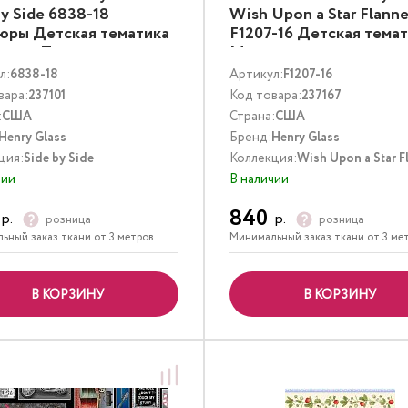
by Side 6838-18
Wish Upon a Star Flanne
юры Детская тематика
F1207-16 Детская тема
тные Полоски
Мультиколор
тиколор
л:
6838-18
Артикул:
F1207-16
вара:
237101
Код товара:
237167
:
США
Страна:
США
Henry Glass
Бренд:
Henry Glass
ция:
Side by Side
Коллекция:
Wish Upon a Star F
чии
В наличии
840
р.
р.
розница
розница
ьный заказ ткани от 3 метров
Минимальный заказ ткани от 3 ме
В КОРЗИНУ
В КОРЗИНУ