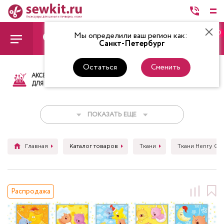
0
Мы определили ваш регион как:
Санкт-Петербург
Остаться
Сменить
АКСЕССУАРЫ
ТКАНИ
НИТКИ
НОЖ
ДЛЯ ШИТЬЯ
ПОКАЗАТЬ ЕЩЕ
Главная
Каталог товаров
Ткани
Ткани Henry Gla
Распродажа