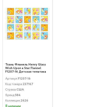
Ткань Фланель Henry Glass
Wish Upon a Star Flannel
F1207-16 Детская тематика
Мультиколор
Артикул:
F1207-16
Код товара:
237167
Страна:
США
Бренд:
584
Коллекция:
2626
В наличии