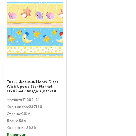
Ткань Фланель Henry Glass
Wish Upon a Star Flannel
F1202-41 Звезды Детская
тематика Желтый Розовый
Артикул:
F1202-41
Голубой
Код товара:
237160
Страна:
США
Бренд:
584
Коллекция:
2626
В наличии