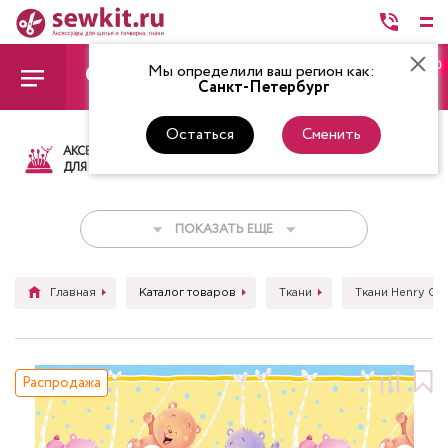
0
Мы определили ваш регион как:
Санкт-Петербург
Остаться
Сменить
АКСЕССУАРЫ
ТКАНИ
НИТКИ
НОЖ
ДЛЯ ШИТЬЯ
ПОКАЗАТЬ ЕЩЕ
Главная
Каталог товаров
Ткани
Ткани Henry Gla
Распродажа