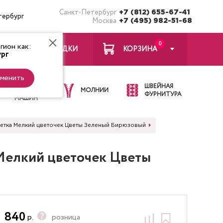
Санкт-Петербург
+7 (812) 655-67-41
тербург
Москва
+7 (495) 982-51-68
0
ион как:
ЗАКЛАДКИ
КОРЗИНА
рг
менить
ИГЛЫ ДЛЯ
ШВЕЙНАЯ
ШВЕЙНЫХ
МОЛНИИ
ФУРНИТУРА
МАШИН
 Клетка Мелкий цветочек Цветы Зеленый Бирюзовый
а Мелкий цветочек Цветы
840
р.
розница