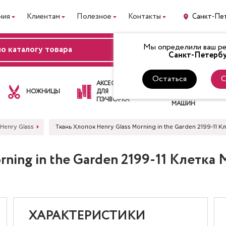
ния
Клиентам
Полезное
Контакты
Санкт-Пе
Мы определили ваш рег
ВХОД
Санкт-Петербу
Остаться
С
ЛАПКИ
АКСЕССУАРЫ
ДЛЯ
НОЖНИЦЫ
ДЛЯ
ШВЕЙНЫХ
ПЭЧВОРКА
МАШИН
 Henry Glass
Ткань Хлопок Henry Glass Morning in the Garden 2199-11
rning in the Garden 2199-11 Клетк
ХАРАКТЕРИСТИКИ