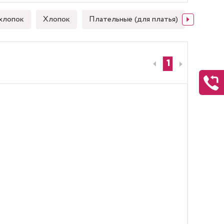
хлопок
Хлопок
Плательные (для платья)
Японск
1