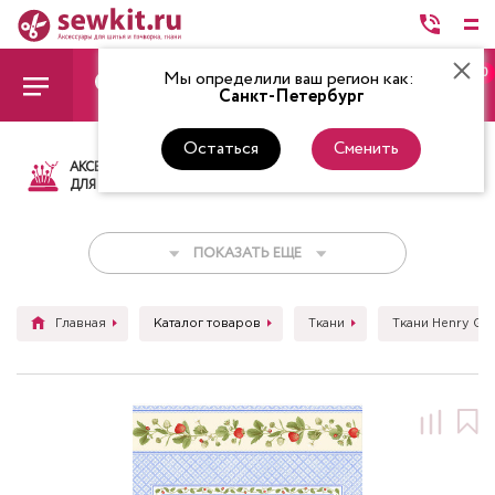
0
Мы определили ваш регион как:
Санкт-Петербург
Остаться
Сменить
АКСЕССУАРЫ
ТКАНИ
НИТКИ
НОЖ
ДЛЯ ШИТЬЯ
ПОКАЗАТЬ ЕЩЕ
Главная
Каталог товаров
Ткани
Ткани Henry Gla