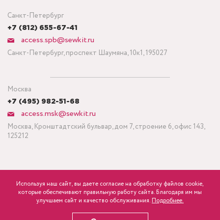
Санкт-Петербург
+7 (812) 655-67-41
access.spb@sewkit.ru
Санкт-Петербург, проспект Шаумяна, 10к1, 195027
Москва
+7 (495) 982-51-68
access.msk@sewkit.ru
Москва, Кронштадтский бульвар, дом 7, строение 6, офис 143,
125212
Используя наш сайт, вы даете согласие на обработку файлов cookie,
ПОДПИСАТЬСЯ НА НОВОСТИ
которые обеспечивают правильную работу сайта. Благодаря им мы
840
Минимальный заказ ткани от 3 метров
р.
розница
улучшаем сайт и качество обслуживания.
Подробнее.
Политика конфиденциальности