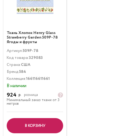
Ткань Хлопок Henry Glass
Strawberry Garden 509P-78
Ягоды и фрукты
Мультиколор
Артикул:
509P-78
Код товара:
329083
Страна:
США
Бренд:
584
Коллекция:
166116611661
В наличии
924
р.
розница
Минимальный заказ ткани от 3
метров
В КОРЗИНУ