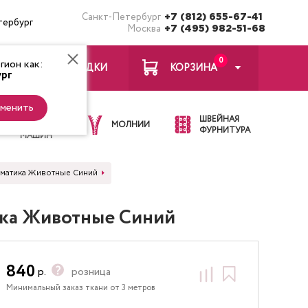
Санкт-Петербург
+7 (812) 655-67-41
тербург
Москва
+7 (495) 982-51-68
0
ион как:
ЗАКЛАДКИ
КОРЗИНА
рг
менить
ИГЛЫ ДЛЯ
ШВЕЙНАЯ
ШВЕЙНЫХ
МОЛНИИ
ФУРНИТУРА
МАШИН
тематика Животные Синий
тика Животные Синий
840
р.
розница
Минимальный заказ ткани от 3 метров