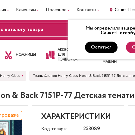
ния
Клиентам
Полезное
Контакты
Санкт-Пе
Мы определили ваш рег
ВХОД
Санкт-Петербу
Остаться
С
ЛАПКИ
АКСЕССУАРЫ
ДЛЯ
НОЖНИЦЫ
ДЛЯ
ШВЕЙНЫХ
ПЭЧВОРКА
МАШИН
 Henry Glass
Ткань Хлопок Henry Glass Moon & Back 7151P-77 Детская 
oon & Back 7151P-77 Детская тема
продажа
ХАРАКТЕРИСТИКИ
Код товара:
253089