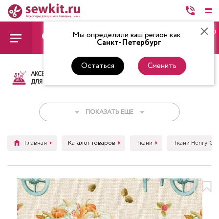
0
Мы определили ваш регион как:
Санкт-Петербург
Остаться
Сменить
АКСЕССУАРЫ
ТКАНИ
НИТКИ
НОЖ
ДЛЯ ШИТЬЯ
ПОКАЗАТЬ ЕЩЕ
Главная
Каталог товаров
Ткани
Ткани Henry Gla