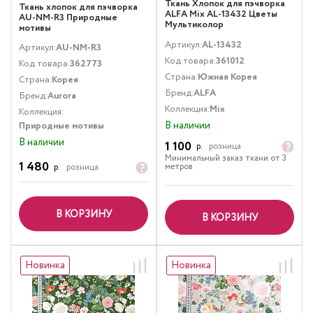
Ткань Хлопок для пэчворка
Ткань хлопок для пэчворка
ALFA Mix AL-13432 Цветы
AU-NM-R3 Природные
Мультиколор
мотивы
Артикул:
AL-13432
Артикул:
AU-NM-R3
Код товара:
361012
Код товара:
362773
Страна:
Южная Корея
Страна:
Корея
Бренд:
ALFA
Бренд:
Aurora
Коллекция:
Mix
Коллекция:
В наличии
Природные мотивы
В наличии
1 100
р.
розница
Минимальный заказ ткани от 3
1 480
метров
р.
розница
В КОРЗИНУ
В КОРЗИНУ
Новинка
Новинка