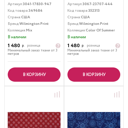
Артикул:
3041-17830-947
Артикул:
3067-23707-444
Код товара:
349684
Код товара:
352313
Страна:
США
Страна:
США
Бренд:
Wilmington Print
Бренд:
Wilmington Print
Коллекция:
Mix
Коллекция:
Color Of Summer
В наличии
В наличии
1 480
1 480
р.
розница
р.
розница
Минимальный заказ ткани от 3
Минимальный заказ ткани от 3
метров
метров
В КОРЗИНУ
В КОРЗИНУ