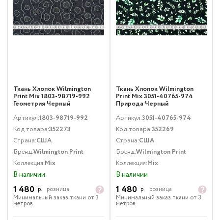
Ткань Хлопок Wilmington
Ткань Хлопок Wilmington
Print Mix 1803-98719-992
Print Mix 3051-40765-974
Геометрия Черный
Природа Черный
Артикул:
1803-98719-992
Артикул:
3051-40765-974
Код товара:
352273
Код товара:
352269
Страна:
США
Страна:
США
Бренд:
Wilmington Print
Бренд:
Wilmington Print
Коллекция:
Mix
Коллекция:
Mix
В наличии
В наличии
1 480
1 480
р.
розница
р.
розница
Минимальный заказ ткани от 3
Минимальный заказ ткани от 3
метров
метров