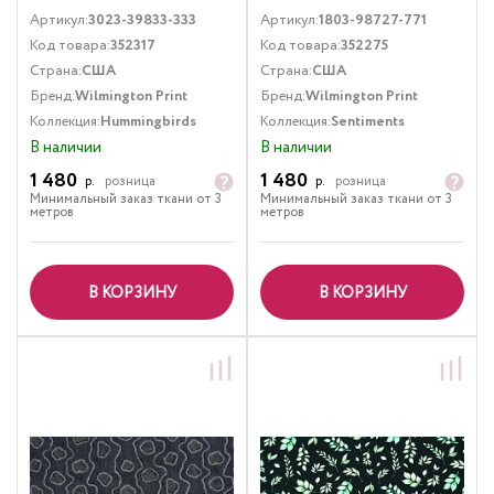
бабочки Розовый
Зеленый
Артикул:
3023-39833-333
Артикул:
1803-98727-771
Код товара:
352317
Код товара:
352275
Страна:
США
Страна:
США
Бренд:
Wilmington Print
Бренд:
Wilmington Print
Коллекция:
Hummingbirds
Коллекция:
Sentiments
В наличии
В наличии
1 480
1 480
р.
розница
р.
розница
Минимальный заказ ткани от 3
Минимальный заказ ткани от 3
метров
метров
В КОРЗИНУ
В КОРЗИНУ