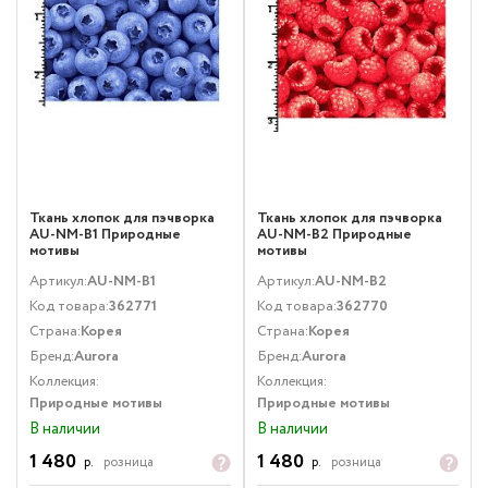
Ткань хлопок для пэчворка
Ткань хлопок для пэчворка
AU-NM-B1 Природные
AU-NM-B2 Природные
мотивы
мотивы
Артикул:
AU-NM-B1
Артикул:
AU-NM-B2
Код товара:
362771
Код товара:
362770
Страна:
Корея
Страна:
Корея
Бренд:
Aurora
Бренд:
Aurora
Коллекция:
Коллекция:
Природные мотивы
Природные мотивы
В наличии
В наличии
1 480
1 480
р.
розница
р.
розница