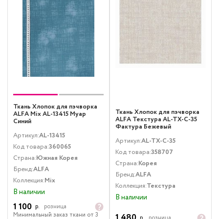
Ткань Хлопок для пэчворка
Ткань Хлопок для пэчворка
ALFA Mix AL-13415 Муар
ALFA Текстура AL-TX-C-35
Синий
Фактура Бежевый
Артикул:
AL-13415
Артикул:
AL-TX-C-35
Код товара:
360065
Код товара:
358707
Страна:
Южная Корея
Страна:
Корея
Бренд:
ALFA
Бренд:
ALFA
Коллекция:
Mix
Коллекция:
Текстура
В наличии
В наличии
1 100
р.
розница
Минимальный заказ ткани от 3
1 480
р.
розница