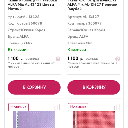
Ткань Хлопок для пэчворка
Ткань Хлопок для пэчворка
ALFA Mix AL-13428 Цветы
ALFA Mix AL-13427 Полоски
Мятный
Голубой
Артикул:
AL-13428
Артикул:
AL-13427
Код товара:
360078
Код товара:
360077
Страна:
Южная Корея
Страна:
Южная Корея
Бренд:
ALFA
Бренд:
ALFA
Коллекция:
Mix
Коллекция:
Mix
В наличии
В наличии
1 100
1 100
р.
розница
р.
розница
Минимальный заказ ткани от 3
Минимальный заказ ткани от 3
метров
метров
В КОРЗИНУ
В КОРЗИНУ
Новинка
Новинка