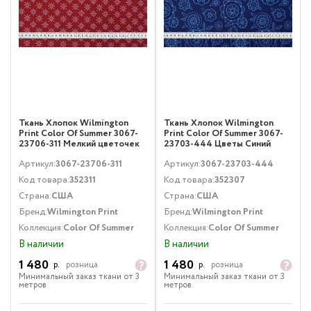
Ткань Хлопок Wilmington
Ткань Хлопок Wilmington
Print Color Of Summer 3067-
Print Color Of Summer 3067-
23706-311 Мелкий цветочек
23703-444 Цветы Синий
Красный
Артикул:
3067-23706-311
Артикул:
3067-23703-444
Код товара:
352311
Код товара:
352307
Страна:
США
Страна:
США
Бренд:
Wilmington Print
Бренд:
Wilmington Print
Коллекция:
Color Of Summer
Коллекция:
Color Of Summer
В наличии
В наличии
1 480
1 480
р.
розница
р.
розница
Минимальный заказ ткани от 3
Минимальный заказ ткани от 3
метров
метров