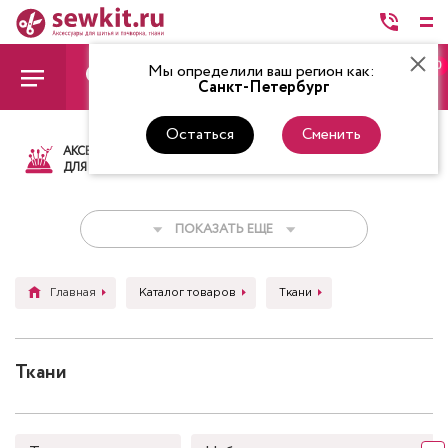
0
Мы определили ваш регион как:
Санкт-Петербург
Остаться
Сменить
АКСЕССУАРЫ
ТКАНИ
НИТКИ
НОЖ
ДЛЯ ШИТЬЯ
ПОКАЗАТЬ ЕЩЕ
Главная
Каталог товаров
Ткани
Ткани