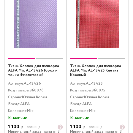
Ткань Хлопок для пэчворка
Ткань Хлопок для пэчворка
ALFA Mix AL-13426 Горох и
ALFA Mix AL-13425 Клетка
точки Фиолетовый
Красный
Артикул:
AL-13426
Артикул:
AL-13425
Код товара:
360076
Код товара:
360075
Страна:
Южная Корея
Страна:
Южная Корея
Бренд:
ALFA
Бренд:
ALFA
Коллекция:
Mix
Коллекция:
Mix
В наличии
В наличии
1 100
1 100
р.
розница
р.
розница
Минимальный заказ ткани от 3
Минимальный заказ ткани от 3