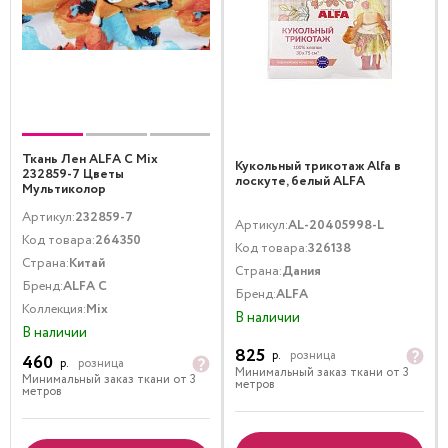
Ткань Лен ALFA C Mix
Кукольный трикотаж Alfa в
232859-7 Цветы
лоскуте, белый ALFA
Мультиколор
Артикул:
232859-7
Артикул:
AL-20405998-L
Код товара:
264350
Код товара:
326138
Страна:
Китай
Страна:
Дания
Бренд:
ALFA C
Бренд:
ALFA
Коллекция:
Mix
В наличии
В наличии
825
р.
розница
460
р.
розница
Минимальный заказ ткани от 3
Минимальный заказ ткани от 3
метров
метров