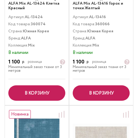
ALFA Mix AL-13424 Клетка
ALFA Mix AL-13416 Горох и
Красный
точки Желтый
Артикул:
AL-13424
Артикул:
AL-13416
Код товара:
360074
Код товара:
360066
Страна:
Южная Корея
Страна:
Южная Корея
Бренд:
ALFA
Бренд:
ALFA
Коллекция:
Mix
Коллекция:
Mix
В наличии
В наличии
1 100
1 100
р.
розница
р.
розница
Минимальный заказ ткани от 3
Минимальный заказ ткани от 3
метров
метров
В КОРЗИНУ
В КОРЗИНУ
Новинка