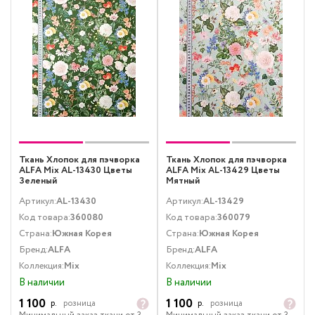
Ткань Хлопок для пэчворка
Ткань Хлопок для пэчворка
ALFA Mix AL-13430 Цветы
ALFA Mix AL-13429 Цветы
Зеленый
Мятный
Артикул:
AL-13430
Артикул:
AL-13429
Код товара:
360080
Код товара:
360079
Страна:
Южная Корея
Страна:
Южная Корея
Бренд:
ALFA
Бренд:
ALFA
Коллекция:
Mix
Коллекция:
Mix
В наличии
В наличии
1 100
1 100
р.
розница
р.
розница