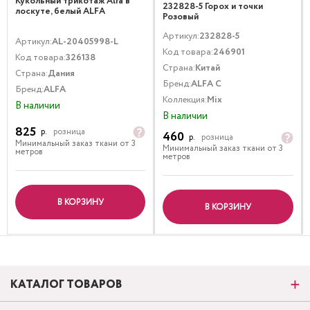
Кукольный трикотаж Alfa в
232828-5 Горох и точки
лоскуте, белый ALFA
Розовый
Артикул:
232828-5
Артикул:
AL-20405998-L
Код товара:
246901
Код товара:
326138
Страна:
Китай
Страна:
Дания
Бренд:
ALFA C
Бренд:
ALFA
Коллекция:
Mix
В наличии
В наличии
825
р.
розница
460
р.
розница
Минимальный заказ ткани от 3
Минимальный заказ ткани от 3
метров
метров
В КОРЗИНУ
В КОРЗИНУ
КАТАЛОГ ТОВАРОВ