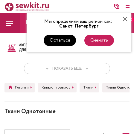
0
Мы определили ваш регион как:
Санкт-Петербург
Остаться
Сменить
АКСЕССУАРЫ
ТКАНИ
НИТКИ
НОЖ
ДЛЯ ШИТЬЯ
ПОКАЗАТЬ ЕЩЕ
Главная
Каталог товаров
Ткани
Ткани Однотон
Ткани Однотонные