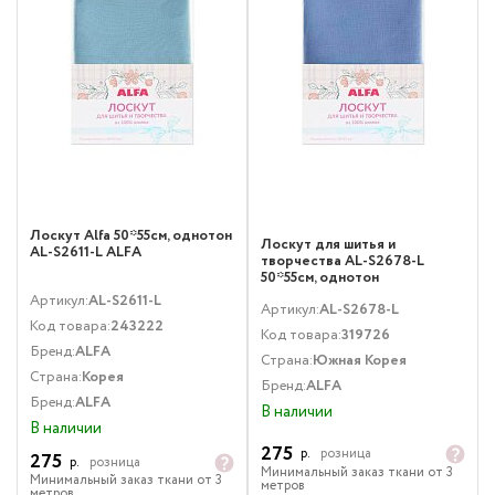
Лоскут Alfa 50*55см, однотон
Лоскут для шитья и
AL-S2611-L ALFA
творчества AL-S2678-L
50*55см, однотон
Артикул:
AL-S2611-L
Артикул:
AL-S2678-L
Код товара:
243222
Код товара:
319726
Бренд:
ALFA
Страна:
Южная Корея
Страна:
Корея
Бренд:
ALFA
Бренд:
ALFA
В наличии
В наличии
275
р.
розница
275
р.
розница
Минимальный заказ ткани от 3
Минимальный заказ ткани от 3
метров
метров