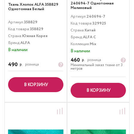
240694-7 Однотонная
Ткань Хлопок ALFA 358829
Малиновый
Однотонная Белый
Артикул:
240694-7
Артикул:
358829
Код товара:
329925
Код товара:
358829
Страна:
Китай
Страна:
Южная Корея
Бренд:
ALFA C
Бренд:
ALFA
Коллекция:
Mix
В наличии
В наличии
460
р.
розница
490
р.
розница
Минимальный заказ ткани от 3
метров
В КОРЗИНУ
В КОРЗИНУ