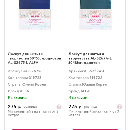
Лоскут для шитья и
Лоскут для шитья и
творчества 50*55см, однотон
творчества AL-S2674-L
AL-S2675-L ALFA
50*55см, однотон
Артикул:
AL-S2675-L
Артикул:
AL-S2674-L
Код товара:
319723
Код товара:
319722
Страна:
Южная Корея
Страна:
Южная Корея
Бренд:
ALFA
Бренд:
ALFA
В наличии
В наличии
275
275
р.
розница
р.
розница
Минимальный заказ ткани от 3
Минимальный заказ ткани от 3
метров
метров