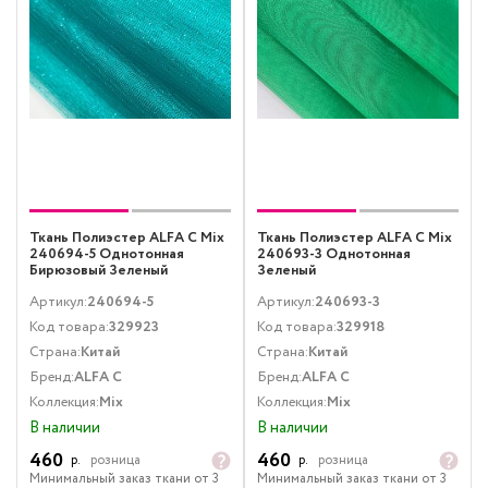
Ткань Полиэстер ALFA C Mix
Ткань Полиэстер ALFA C Mix
240694-5 Однотонная
240693-3 Однотонная
Бирюзовый Зеленый
Зеленый
Артикул:
240694-5
Артикул:
240693-3
Код товара:
329923
Код товара:
329918
Страна:
Китай
Страна:
Китай
Бренд:
ALFA C
Бренд:
ALFA C
Коллекция:
Mix
Коллекция:
Mix
В наличии
В наличии
460
460
р.
розница
р.
розница
Минимальный заказ ткани от 3
Минимальный заказ ткани от 3