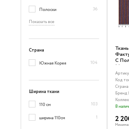
36
Полоски
Показать все
Ткань
Страна
Факт
C По
104
Южная Корея
Муль
Артику
Код то
Страна
Ширина ткани
Бренд:
Коллек
103
110 см
В нали
1
2 20
ширина 110см
Минимал