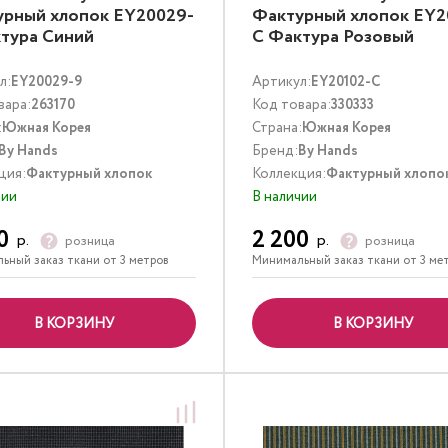
урный хлопок EY20029-
Фактурный хлопок EY2
тура Синий
C Фактура Розовый
л:
EY20029-9
Артикул:
EY20102-C
вара:
263170
Код товара:
330333
:
Южная Корея
Страна:
Южная Корея
By Hands
Бренд:
By Hands
ция:
Фактурный хлопок
Коллекция:
Фактурный хлопо
чии
В наличии
0
2 200
р.
р.
розница
розница
ьный заказ ткани от 3 метров
Минимальный заказ ткани от 3 ме
В КОРЗИНУ
В КОРЗИНУ