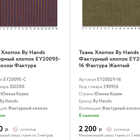
 Хлопок By Hands
Ткань Хлопок By Hands
урный хлопок EY20095-
Фактурный хлопок EY2
лоски Фактура
16 Фактура Желтый
тиколор
л:
EY20095-C
Артикул:
EY20029-16
вара:
330288
Код товара:
290926
:
Южная Корея
Страна:
Южная Корея
By Hands
Бренд:
By Hands
ция:
Фактурный хлопок
Коллекция:
Фактурный хлопо
чии
В наличии
0
2 200
р.
р.
розница
розница
ьный заказ ткани от 3 метров
Минимальный заказ ткани от 3 ме