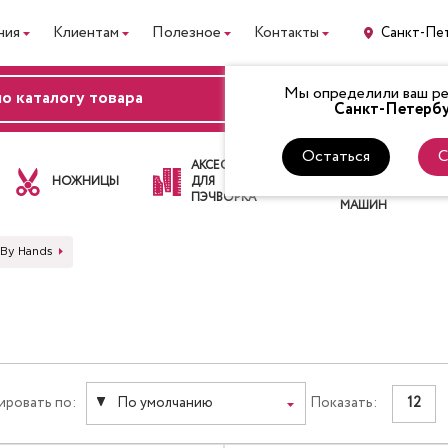
ния
Клиентам
Полезное
Контакты
Санкт-Пе
Мы определили ваш рег
ВХОД
Санкт-Петербу
Остаться
С
ЛАПКИ
АКСЕССУАРЫ
ДЛЯ
НОЖНИЦЫ
ДЛЯ
ШВЕЙНЫХ
ПЭЧВОРКА
МАШИН
 By Hands
ировать по:
По умолчанию
Показать:
12