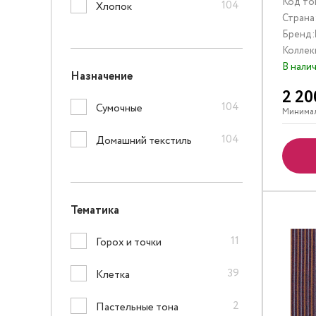
Код то
104
Хлопок
Страна
Бренд:
Коллек
В нали
Назначение
2 20
104
Сумочные
Минимал
104
Домашний текстиль
Тематика
11
Горох и точки
39
Клетка
2
Пастельные тона