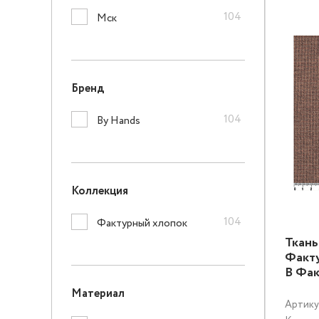
104
Мск
Бренд
104
By Hands
Коллекция
104
Фактурный хлопок
Ткань
Факту
B Фак
Материал
Артику