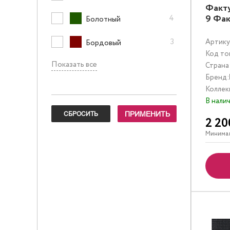
Факт
4
9 Фак
Болотный
3
Артику
Бордовый
Код то
Показать все
Страна
Бренд:
Коллек
В нали
2 20
Минимал