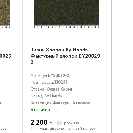
Ткань Хлопок By Hands
0029-
Фактурный хлопок EY20029-
2
Артикул:
EY20029-2
Код товара:
330251
Страна:
Южная Корея
Бренд:
By Hands
к
Коллекция:
Фактурный хлопок
В наличии
2 200
р.
розница
тров
Минимальный заказ ткани от 3 метров