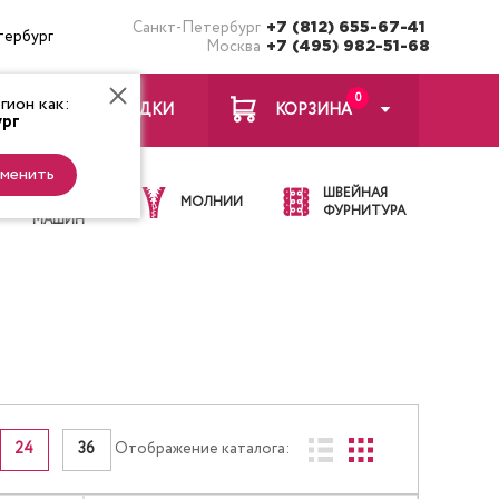
Санкт-Петербург
+7 (812) 655-67-41
тербург
Москва
+7 (495) 982-51-68
0
ион как:
ЗАКЛАДКИ
КОРЗИНА
рг
менить
ИГЛЫ ДЛЯ
ШВЕЙНАЯ
ШВЕЙНЫХ
МОЛНИИ
ФУРНИТУРА
МАШИН
24
36
Отображение каталога: