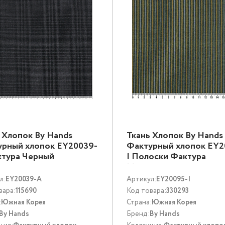
 Хлопок By Hands
Ткань Хлопок By Hands
урный хлопок EY20039-
Фактурный хлопок EY2
ктура Черный
I Полоски Фактура
Мультиколор
л:
EY20039-A
Артикул:
EY20095-I
вара:
115690
Код товара:
330293
:
Южная Корея
Страна:
Южная Корея
By Hands
Бренд:
By Hands