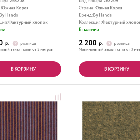
вара:
263208
Код товара:
263209
:
Южная Корея
Страна:
Южная Корея
By Hands
Бренд:
By Hands
ция:
Фактурный хлопок
Коллекция:
Фактурный хлопо
чии
В наличии
0
2 200
р.
р.
розница
розница
ьный заказ ткани от 3 метров
Минимальный заказ ткани от 3 ме
В КОРЗИНУ
В КОРЗИНУ