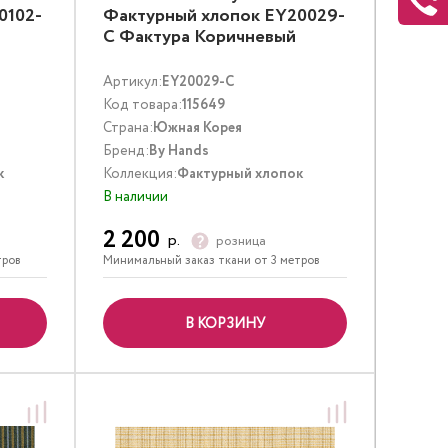
0102-
Фактурный хлопок EY20029-
C Фактура Коричневый
Артикул:
EY20029-C
Код товара:
115649
Страна:
Южная Корея
Бренд:
By Hands
к
Коллекция:
Фактурный хлопок
В наличии
2 200
р.
розница
тров
Минимальный заказ ткани от 3 метров
В КОРЗИНУ