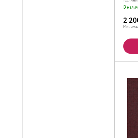
Коллек
В нали
2 20
Минимал