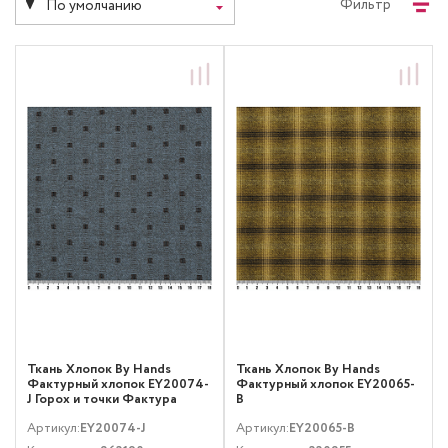
Фильтр
По умолчанию
Ткань Хлопок By Hands
Ткань Хлопок By Hands
Фактурный хлопок EY20074-
Фактурный хлопок EY20065-
J Горох и точки Фактура
B
Синий
Артикул:
EY20074-J
Артикул:
EY20065-B