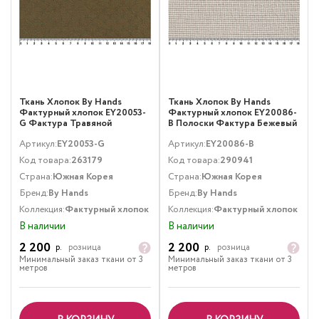
Ткань Хлопок By Hands
Ткань Хлопок By Hands
Фактурный хлопок EY20053-
Фактурный хлопок EY20086-
G Фактура Травяной
B Полоски Фактура Бежевый
Артикул:
EY20053-G
Артикул:
EY20086-B
Код товара:
263179
Код товара:
290941
Страна:
Южная Корея
Страна:
Южная Корея
Бренд:
By Hands
Бренд:
By Hands
Коллекция:
Фактурный хлопок
Коллекция:
Фактурный хлопок
В наличии
В наличии
2 200
2 200
р.
розница
р.
розница
Минимальный заказ ткани от 3
Минимальный заказ ткани от 3
метров
метров