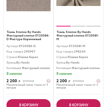
Ткань Хлопок By Hands
Ткань Хлопок By Hands
Фактурный хлопок EY20086-
Фактурный хлопок EY20081-
D Фактура Коричневый
M
Артикул:
EY20086-D
Артикул:
EY20081-M
Код товара:
290907
Код товара:
298240
Страна:
Южная Корея
Страна:
Южная Корея
Бренд:
By Hands
Бренд:
By Hands
Коллекция:
Фактурный хлопок
Коллекция:
Фактурный хлопок
В наличии
В наличии
2 200
2 200
р.
розница
р.
розница
Минимальный заказ ткани от 3
Минимальный заказ ткани от 3
метров
метров
В КОРЗИНУ
В КОРЗИНУ