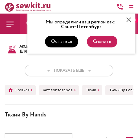
0
Мы определили ваш регион как:
Санкт-Петербург
Остаться
Сменить
АКСЕССУАРЫ
ТКАНИ
НИТКИ
НОЖ
ДЛЯ ШИТЬЯ
ПОКАЗАТЬ ЕЩЕ
Главная
Каталог товаров
Ткани
Ткани By Hands
Ткани By Hands