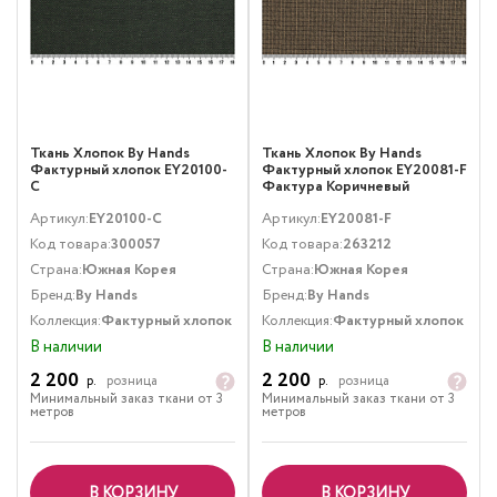
Ткань Хлопок By Hands
Ткань Хлопок By Hands
Фактурный хлопок EY20100-
Фактурный хлопок EY20081-F
C
Фактура Коричневый
Артикул:
EY20100-C
Артикул:
EY20081-F
Код товара:
300057
Код товара:
263212
Страна:
Южная Корея
Страна:
Южная Корея
Бренд:
By Hands
Бренд:
By Hands
Коллекция:
Фактурный хлопок
Коллекция:
Фактурный хлопок
В наличии
В наличии
2 200
2 200
р.
розница
р.
розница
Минимальный заказ ткани от 3
Минимальный заказ ткани от 3
метров
метров
В КОРЗИНУ
В КОРЗИНУ