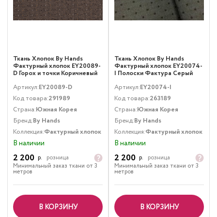
Ткань Хлопок By Hands
Ткань Хлопок By Hands
Фактурный хлопок EY20089-
Фактурный хлопок EY20074-
D Горох и точки Коричневый
I Полоски Фактура Серый
Артикул:
EY20089-D
Артикул:
EY20074-I
Код товара:
291989
Код товара:
263189
Страна:
Южная Корея
Страна:
Южная Корея
Бренд:
By Hands
Бренд:
By Hands
Коллекция:
Фактурный хлопок
Коллекция:
Фактурный хлопок
В наличии
В наличии
2 200
2 200
р.
розница
р.
розница
Минимальный заказ ткани от 3
Минимальный заказ ткани от 3
метров
метров
В КОРЗИНУ
В КОРЗИНУ