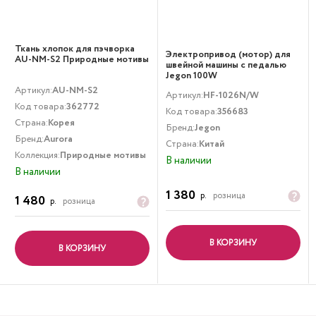
Ткань хлопок для пэчворка
Электропривод (мотор) для
AU-NM-S2 Природные мотивы
швейной машины с педалью
Jegon 100W
Артикул:
AU-NM-S2
Артикул:
HF-1026N/W
Код товара:
362772
Код товара:
356683
Страна:
Корея
Бренд:
Jegon
Бренд:
Aurora
Страна:
Китай
Коллекция:
Природные мотивы
В наличии
В наличии
1 380
р.
розница
1 480
р.
розница
В КОРЗИНУ
В КОРЗИНУ