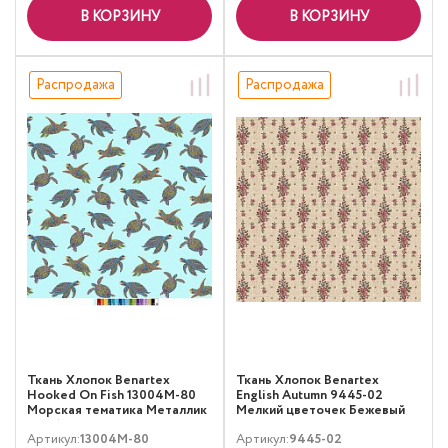
В КОРЗИНУ
В КОРЗИНУ
Распродажа
Распродажа
Ткань Хлопок Benartex
Ткань Хлопок Benartex
Hooked On Fish 13004M-80
English Autumn 9445-02
Морская тематика Металлик
Мелкий цветочек Бежевый
Голубой
Артикул:
13004M-80
Артикул:
9445-02