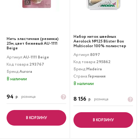
Набор ниток швейных
Нить эластичная (резинка)
Aerolock №125 Blister Box
25м, цвет бежевый AU-1111
Multicolor 100% полиэстер
Beige
мультиколор Madeira
Артикул:
8097
Артикул:
AU-1111 Beige
Код товара:
295862
Код товара:
293767
Бренд:
Madeira
Бренд:
Aurora
Страна:
Германия
В наличии
В наличии
94
р.
розница
8 156
р.
розница
В КОРЗИНУ
В КОРЗИНУ