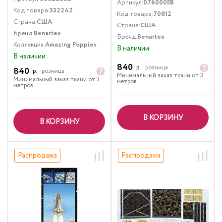
Артикул:
0760005B
Код товара:
332242
Код товара:
70812
Страна:
США
Страна:
США
Бренд:
Benartex
Бренд:
Benartex
Коллекция:
Amazing Poppies
В наличии
В наличии
840
р.
розница
840
р.
розница
Минимальный заказ ткани от 3
Минимальный заказ ткани от 3
метров
метров
В КОРЗИНУ
В КОРЗИНУ
Распродажа
Распродажа