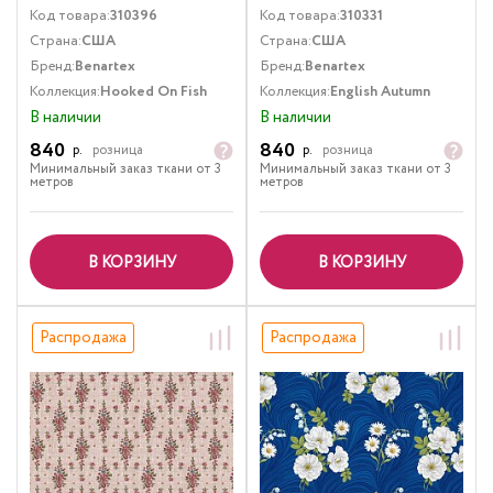
Код товара:
310396
Код товара:
310331
Страна:
США
Страна:
США
Бренд:
Benartex
Бренд:
Benartex
Коллекция:
Hooked On Fish
Коллекция:
English Autumn
В наличии
В наличии
840
840
р.
розница
р.
розница
Минимальный заказ ткани от 3
Минимальный заказ ткани от 3
метров
метров
В КОРЗИНУ
В КОРЗИНУ
Распродажа
Распродажа