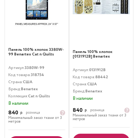
Панель 100% хлопок 3380W-
Панель 100% хлопок
99 Benartex Cat n Quilts
[0131912B] Benartex
Артикул:
3380W-99
Артикул:
0131912B
Код товара:
318754
Код товара:
88442
Страна:
США
Страна:
США
Бренд:
Benartex
Бренд:
Benartex
Коллекция:
Cat n Quilts
В наличии
В наличии
840
р.
розница
840
р.
розница
Минимальный заказ ткани от 3
Минимальный заказ ткани от 3
метров
метров