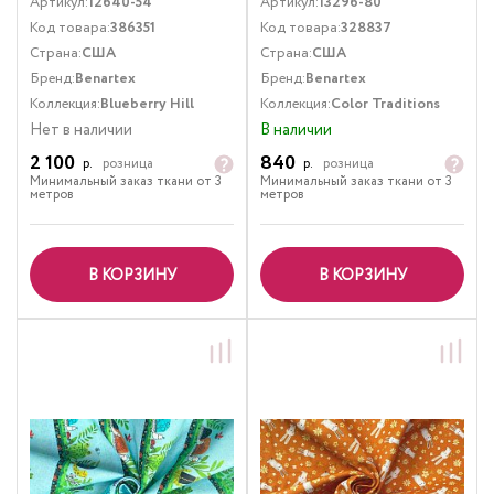
Артикул:
12640-54
Артикул:
13296-80
Код товара:
386351
Код товара:
328837
Страна:
США
Страна:
США
Бренд:
Benartex
Бренд:
Benartex
Коллекция:
Blueberry Hill
Коллекция:
Color Traditions
Нет в наличии
В наличии
2 100
840
р.
розница
р.
розница
Минимальный заказ ткани от 3
Минимальный заказ ткани от 3
метров
метров
В КОРЗИНУ
В КОРЗИНУ