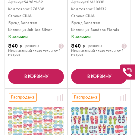
Артикул:
5496M-62
Артикул:
0613033B
Код товара:
276638
Код товара:
206532
Страна:
США
Страна:
США
Бренд:
Benartex
Бренд:
Benartex
Коллекция:
Jubilee Silver
Коллекция:
Bandana Florals
В наличии
В наличии
840
840
р.
розница
р.
розница
Минимальный заказ ткани от 3
Минимальный заказ ткани от 3
метров
метров
В КОРЗИНУ
В КОРЗИНУ
Распродажа
Распродажа