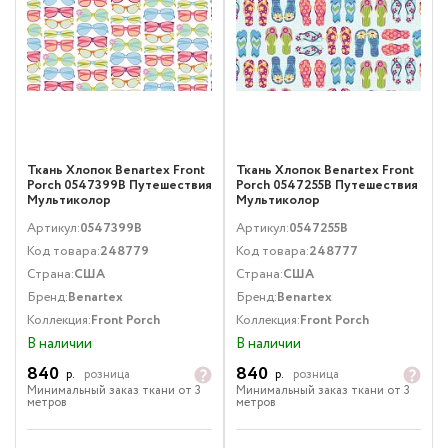
Ткань Хлопок Benartex Front
Ткань Хлопок Benartex Front
Porch 0547399B Путешествия
Porch 0547255B Путешествия
Мультиколор
Мультиколор
Артикул:
0547399B
Артикул:
0547255B
Код товара:
248779
Код товара:
248777
Страна:
США
Страна:
США
Бренд:
Benartex
Бренд:
Benartex
Коллекция:
Front Porch
Коллекция:
Front Porch
В наличии
В наличии
840
840
р.
розница
р.
розница
Минимальный заказ ткани от 3
Минимальный заказ ткани от 3
метров
метров