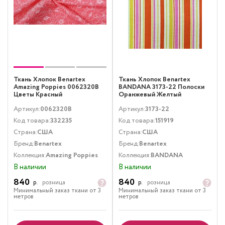
Ткань Хлопок Benartex
Ткань Хлопок Benartex
Amazing Poppies 0062320B
BANDANA 3173-22 Полоски
Цветы Красный
Оранжевый Желтый
Артикул:
0062320B
Артикул:
3173-22
Код товара:
332235
Код товара:
151919
Страна:
США
Страна:
США
Бренд:
Benartex
Бренд:
Benartex
Коллекция:
Amazing Poppies
Коллекция:
BANDANA
В наличии
В наличии
840
840
р.
розница
р.
розница
Минимальный заказ ткани от 3
Минимальный заказ ткани от 3
метров
метров