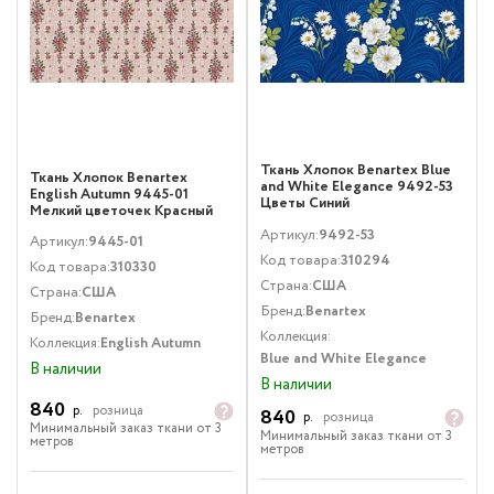
Ткань Хлопок Benartex Blue
Ткань Хлопок Benartex
and White Elegance 9492-53
English Autumn 9445-01
Цветы Синий
Мелкий цветочек Красный
Артикул:
9492-53
Артикул:
9445-01
Код товара:
310294
Код товара:
310330
Страна:
США
Страна:
США
Бренд:
Benartex
Бренд:
Benartex
Коллекция:
Коллекция:
English Autumn
Blue and White Elegance
В наличии
В наличии
840
р.
розница
840
р.
розница
Минимальный заказ ткани от 3
Минимальный заказ ткани от 3
метров
метров