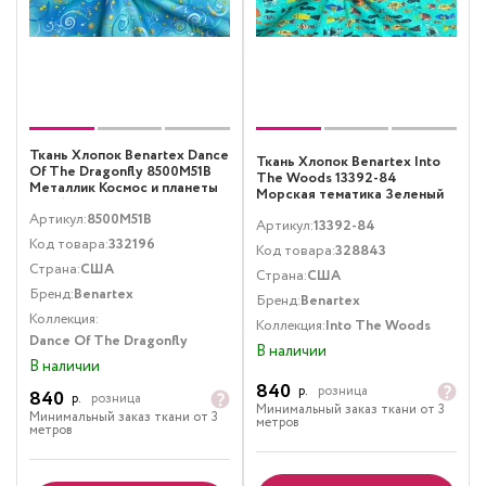
Ткань Хлопок Benartex Dance
Ткань Хлопок Benartex Into
Of The Dragonfly 8500M51B
The Woods 13392-84
Металлик Космос и планеты
Морская тематика Зеленый
Голубой
Артикул:
8500M51B
Артикул:
13392-84
Код товара:
332196
Код товара:
328843
Страна:
США
Страна:
США
Бренд:
Benartex
Бренд:
Benartex
Коллекция:
Коллекция:
Into The Woods
Dance Of The Dragonfly
В наличии
В наличии
840
р.
розница
840
р.
розница
Минимальный заказ ткани от 3
Минимальный заказ ткани от 3
метров
метров