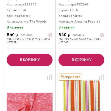
Код товара:
328842
Код товара:
332240
Страна:
США
Страна:
США
Бренд:
Benartex
Бренд:
Benartex
Коллекция:
Into The Woods
Коллекция:
Amazing Poppies
В наличии
В наличии
840
840
р.
розница
р.
розница
Минимальный заказ ткани от 3
Минимальный заказ ткани от 3
метров
метров
В КОРЗИНУ
В КОРЗИНУ
Распродажа