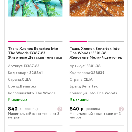
Ткань Хлопок Benartex Into
Ткань Хлопок Benartex Into
The Woods 13387-83
The Woods 13301-38
Животные Детская тематика
Животные Мелкий цветочек
Голубой
Оранжевый
Артикул:
13387-83
Артикул:
13301-38
Код товара:
328841
Код товара:
328839
Страна:
США
Страна:
США
Бренд:
Benartex
Бренд:
Benartex
Коллекция:
Into The Woods
Коллекция:
Into The Woods
В наличии
В наличии
840
840
р.
розница
р.
розница
Минимальный заказ ткани от 3
Минимальный заказ ткани от 3
метров
метров