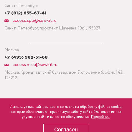
Санкт-Петербург
+7 (812) 655-67-41
access.spb@sewkit.ru
Санкт-Петербург, проспект Шаумяна, 10к1, 195027
Москва
+7 (495) 982-51-68
access.msk@sewkit.ru
Москва, Кронштадтский бульвар, дом 7, строение 6, офис 143,
125212
Используя наш сайт, вы даете согласие на обработку файлов cookie,
ПОДПИСАТЬСЯ НА НОВОСТИ
которые обеспечивают правильную работу сайта. Благодаря им мы
улучшаем сайт и качество обслуживания.
Подробнее.
Политика конфиденциальности
Согласен