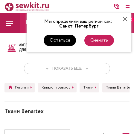
0
Мы определили ваш регион как:
Санкт-Петербург
Остаться
Сменить
АКСЕССУАРЫ
ТКАНИ
НИТКИ
НОЖ
ДЛЯ ШИТЬЯ
ПОКАЗАТЬ ЕЩЕ
Главная
Каталог товаров
Ткани
Ткани Benartex
Ткани Benartex