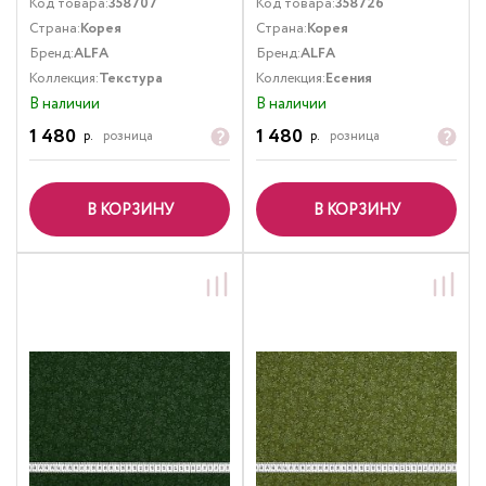
Код товара:
358707
Код товара:
358726
Страна:
Корея
Страна:
Корея
Бренд:
ALFA
Бренд:
ALFA
Коллекция:
Текстура
Коллекция:
Есения
В наличии
В наличии
1 480
1 480
р.
розница
р.
розница
В КОРЗИНУ
В КОРЗИНУ