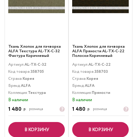
Ткань Хлопок для пэчворка
Ткань Хлопок для пэчворка
ALFA Текстура AL-TX-C-32
ALFA Пряности AL-TX-C-22
Фактура Коричневый
Полоски Коричневый
Артикул:
AL-TX-C-32
Артикул:
AL-TX-C-22
Код товара:
358705
Код товара:
358703
Страна:
Корея
Страна:
Корея
Бренд:
ALFA
Бренд:
ALFA
Коллекция:
Текстура
Коллекция:
Пряности
В наличии
В наличии
1 480
1 480
р.
розница
р.
розница
В КОРЗИНУ
В КОРЗИНУ