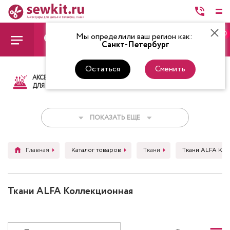
0
Мы определили ваш регион как:
Санкт-Петербург
Остаться
Сменить
АКСЕССУАРЫ
ТКАНИ
НИТКИ
НОЖ
ДЛЯ ШИТЬЯ
ПОКАЗАТЬ ЕЩЕ
Главная
Каталог товаров
Ткани
Ткани ALFA Ко
Ткани ALFA Коллекционная