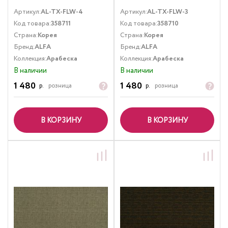
Артикул:
AL-TX-FLW-4
Артикул:
AL-TX-FLW-3
Код товара:
358711
Код товара:
358710
Страна:
Корея
Страна:
Корея
Бренд:
ALFA
Бренд:
ALFA
Коллекция:
Арабеска
Коллекция:
Арабеска
В наличии
В наличии
1 480
1 480
р.
розница
р.
розница
В КОРЗИНУ
В КОРЗИНУ