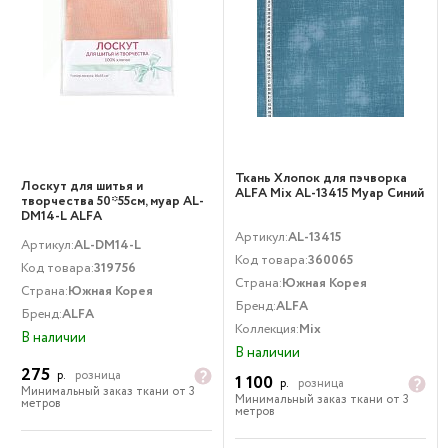
Ткань Хлопок для пэчворка
Лоскут для шитья и
ALFA Mix AL-13415 Муар Синий
творчества 50*55см, муар AL-
DM14-L ALFA
Артикул:
AL-13415
Артикул:
AL-DM14-L
Код товара:
360065
Код товара:
319756
Страна:
Южная Корея
Страна:
Южная Корея
Бренд:
ALFA
Бренд:
ALFA
Коллекция:
Mix
В наличии
В наличии
275
р.
розница
1 100
р.
розница
Минимальный заказ ткани от 3
Минимальный заказ ткани от 3
метров
метров