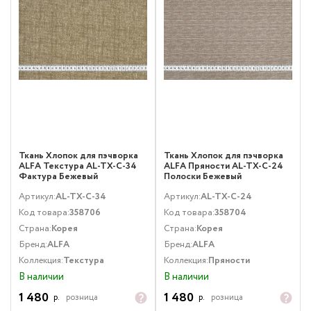
Ткань Хлопок для пэчворка
Ткань Хлопок для пэчворка
ALFA Текстура AL-TX-C-34
ALFA Пряности AL-TX-C-24
Фактура Бежевый
Полоски Бежевый
Артикул:
AL-TX-C-34
Артикул:
AL-TX-C-24
Код товара:
358706
Код товара:
358704
Страна:
Корея
Страна:
Корея
Бренд:
ALFA
Бренд:
ALFA
Коллекция:
Текстура
Коллекция:
Пряности
В наличии
В наличии
1 480
1 480
р.
розница
р.
розница