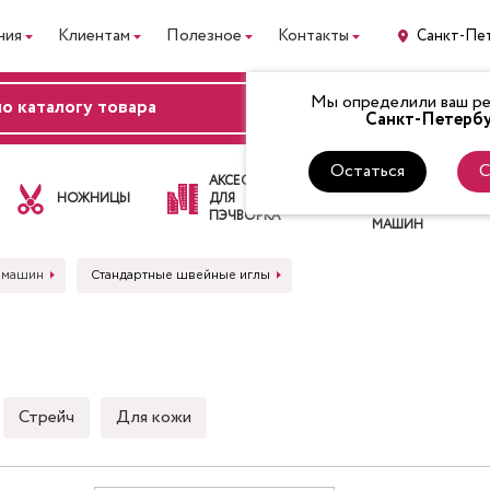
ния
Клиентам
Полезное
Контакты
Санкт-Пе
Мы определили ваш рег
ВХОД
Санкт-Петербу
Остаться
С
ЛАПКИ
АКСЕССУАРЫ
ДЛЯ
НОЖНИЦЫ
ДЛЯ
ШВЕЙНЫХ
ПЭЧВОРКА
МАШИН
 машин
Стандартные швейные иглы
Стрейч
Для кожи