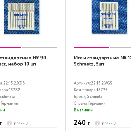
стандартные № 90,
Иглы стандартные № 1
tz, набор 10 шт
Schmetz, 5шт
л:
22:15.2.XDS
Артикул:
22:15.2.VGS
вара:
15782
Код товара:
15775
Schmetz
Бренд:
Schmetz
:
Германия
Страна:
Германия
чии
В наличии
240
р.
р.
розница
розница