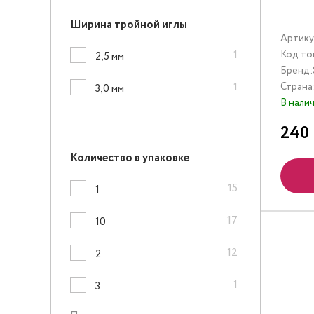
Ширина тройной иглы
Артику
1
Код то
2,5 мм
Бренд:
1
Страна
3,0 мм
В нали
240
Количество в упаковке
15
1
17
10
12
2
1
3