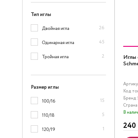
Тип иглы
26
Двойная игла
45
Одинарная игла
2
Иглы 
Тройная игла
Schme
Артику
Размер иглы
Код то
Бренд:
15
100/16
Страна
В нали
5
110/18
240
1
120/19