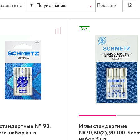
ировать по:
По умолчанию
Показать:
12
Хит
стандартные № 90,
Иглы стандартные
tz, набор 5 шт
№70,80(2),90,100, Schm
набор 5 шт