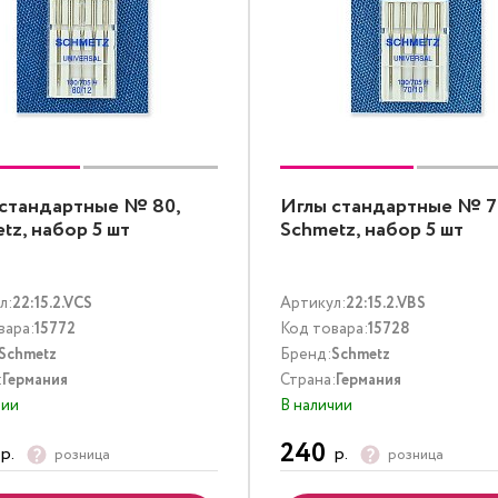
стандартные № 80,
Иглы стандартные № 7
tz, набор 5 шт
Schmetz, набор 5 шт
л:
22:15.2.VCS
Артикул:
22:15.2.VBS
вара:
15772
Код товара:
15728
Schmetz
Бренд:
Schmetz
:
Германия
Страна:
Германия
чии
В наличии
240
р.
р.
розница
розница