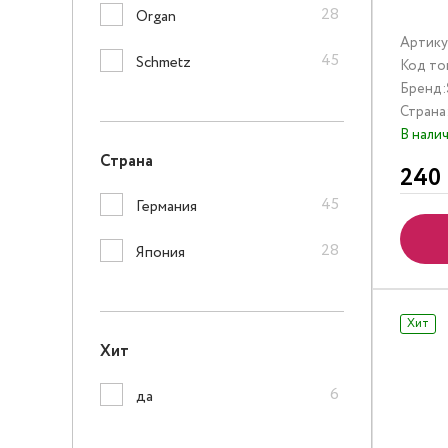
28
Organ
Артику
45
Schmetz
Код то
Бренд:
Страна
В нали
Страна
240
45
Германия
28
Япония
Хит
Хит
6
да