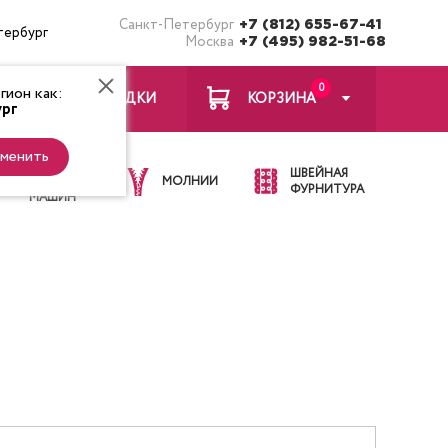
Санкт-Петербург
+7 (812) 655-67-41
тербург
Москва
+7 (495) 982-51-68
0
ион как:
ЗАКЛАДКИ
КОРЗИНА
рг
менить
ИГЛЫ ДЛЯ
ШВЕЙНАЯ
ШВЕЙНЫХ
МОЛНИИ
ФУРНИТУРА
МАШИН