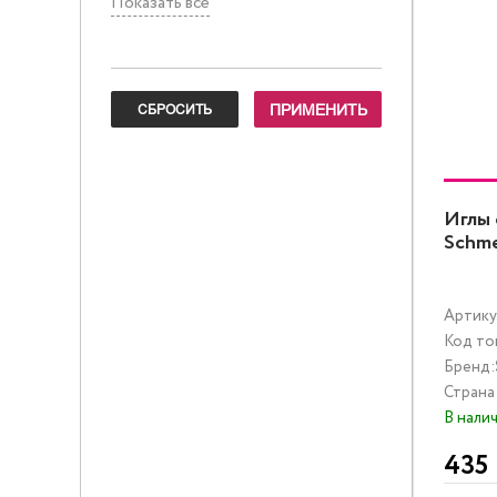
Показать все
Иглы 
Schme
Артику
Код то
Бренд:
Страна
В нали
435