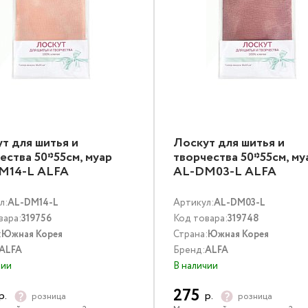
т для шитья и
Лоскут для шитья и
ества 50*55см, муар
творчества 50*55см, му
M14-L ALFA
AL-DM03-L ALFA
л:
AL-DM14-L
Артикул:
AL-DM03-L
вара:
319756
Код товара:
319748
:
Южная Корея
Страна:
Южная Корея
ALFA
Бренд:
ALFA
чии
В наличии
275
р.
р.
розница
розница