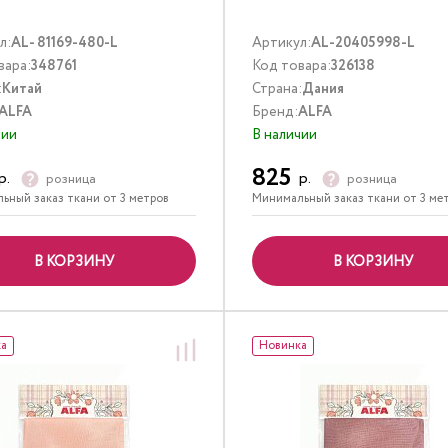
л:
AL- 81169-480-L
Артикул:
AL-20405998-L
вара:
348761
Код товара:
326138
:
Китай
Страна:
Дания
ALFA
Бренд:
ALFA
чии
В наличии
825
р.
р.
розница
розница
ьный заказ ткани от 3 метров
Минимальный заказ ткани от 3 ме
В КОРЗИНУ
В КОРЗИНУ
ка
Новинка