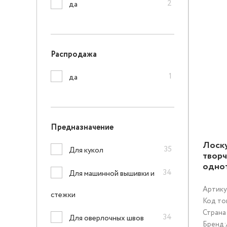
2
да
Распродажа
1
да
Предназначение
Лоску
35
Для кукол
творч
одно
34
Для машинной вышивки и
Артику
стежки
Код то
Страна
34
Для оверлочных швов
Бренд: