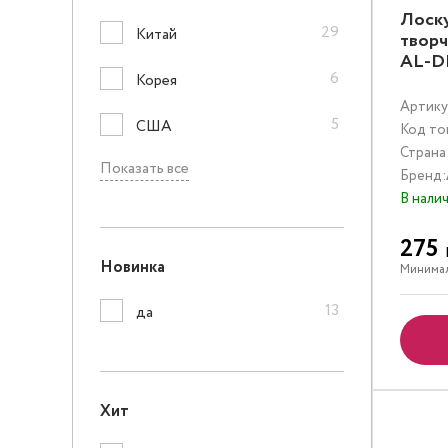
Лоску
29
Китай
творч
AL-D
6
Корея
Артику
5
США
Код то
Страна
Показать все
Бренд:
В нали
275
Новинка
Минимал
13
да
Хит