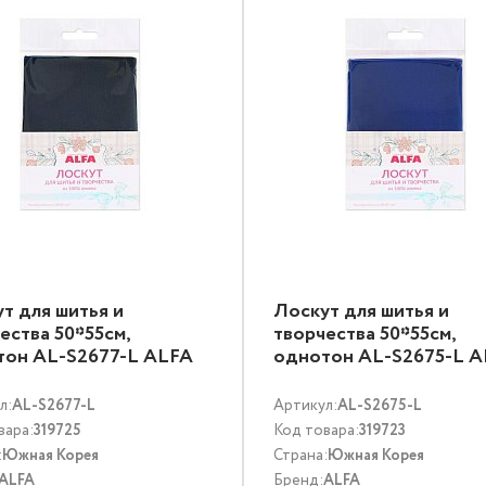
т для шитья и
Лоскут для шитья и
ества 50*55см,
творчества 50*55см,
тон AL-S2677-L ALFA
однотон AL-S2675-L 
л:
AL-S2677-L
Артикул:
AL-S2675-L
вара:
319725
Код товара:
319723
:
Южная Корея
Страна:
Южная Корея
ALFA
Бренд:
ALFA