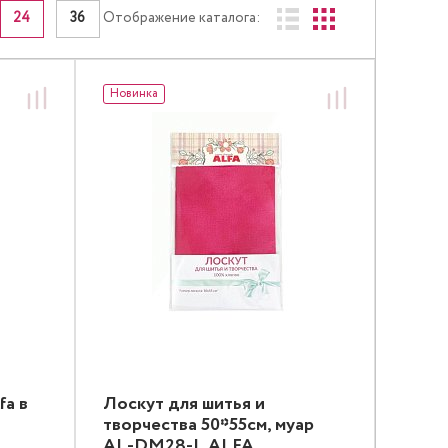
24
36
Отображение каталога:
Новинка
fa в
Лоскут для шитья и
творчества 50*55см, муар
AL-DM28-L ALFA