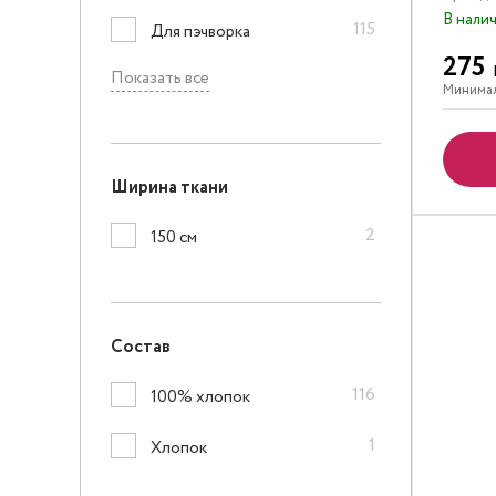
В нали
115
Для пэчворка
275
Показать все
Минимал
Ширина ткани
2
150 см
Состав
116
100% хлопок
1
Хлопок