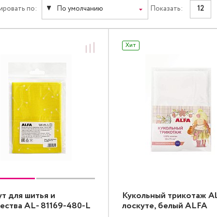
ировать по:
По умолчанию
Показать:
12
Хит
т для шитья и
Кукольный трикотаж Al
ества AL- 81169-480-L
лоскуте, белый ALFA