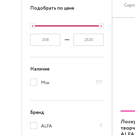
Сорт
Подобрать по цене
Наличие
117
Мск
Бренд
Лоску
5
ALFA
творч
ALFA