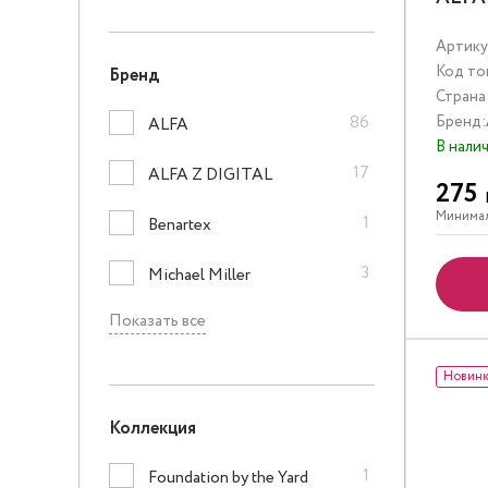
Артику
Код то
Бренд
Страна
86
Бренд:
ALFA
В нали
17
ALFA Z DIGITAL
275
Минимал
1
Benartex
3
Michael Miller
Показать все
Новин
Коллекция
1
Foundation by the Yard