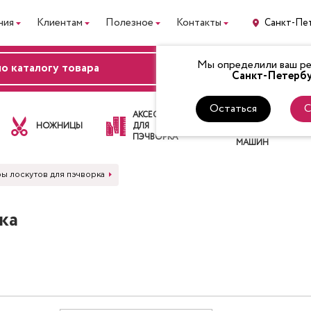
ния
Клиентам
Полезное
Контакты
Санкт-Пе
Мы определили ваш рег
ВХОД
Санкт-Петербу
Остаться
С
ЛАПКИ
АКСЕССУАРЫ
ДЛЯ
НОЖНИЦЫ
ДЛЯ
ШВЕЙНЫХ
ПЭЧВОРКА
МАШИН
ы лоскутов для пэчворка
ка