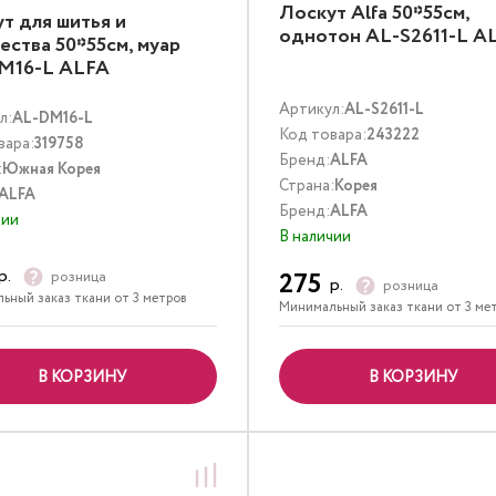
Лоскут Alfa 50*55см,
т для шитья и
однотон AL-S2611-L A
ества 50*55см, муар
M16-L ALFA
Артикул:
AL-S2611-L
л:
AL-DM16-L
Код товара:
243222
вара:
319758
Бренд:
ALFA
:
Южная Корея
Страна:
Корея
ALFA
Бренд:
ALFA
чии
В наличии
р.
275
розница
р.
розница
ьный заказ ткани от 3 метров
Минимальный заказ ткани от 3 ме
В КОРЗИНУ
В КОРЗИНУ