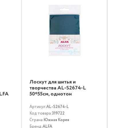
Лоскут для шитья и
творчества AL-S2674-L
ALFA
50*55см, однотон
Артикул:
AL-S2674-L
Код товара:
319722
Страна:
Южная Корея
Бренд:
ALFA