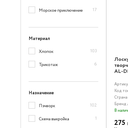
17
Морское приключение
Материал
103
Хлопок
Лоску
6
Трикотаж
творч
AL-D
Артику
Код то
Назначение
Страна
Бренд:
102
Пэчворк
В нали
1
Схема выкройка
275