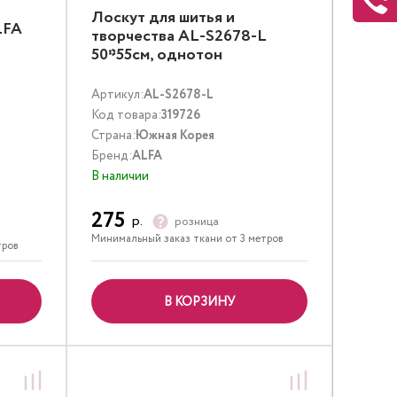
Лоскут для шитья и
LFA
творчества AL-S2678-L
50*55см, однотон
Артикул:
AL-S2678-L
Код товара:
319726
Страна:
Южная Корея
Бренд:
ALFA
В наличии
275
р.
розница
Минимальный заказ ткани от 3 метров
тров
В КОРЗИНУ