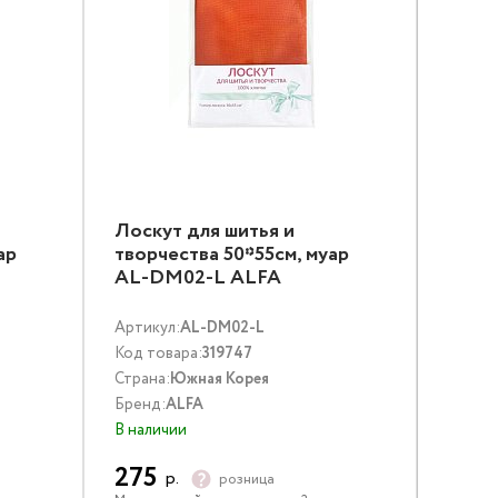
Лоскут для шитья и
ар
творчества 50*55см, муар
AL-DM02-L ALFA
Артикул:
AL-DM02-L
Код товара:
319747
Страна:
Южная Корея
Бренд:
ALFA
В наличии
275
р.
розница