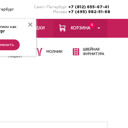
Санкт-Петербург
+7 (812) 655-67-41
тербург
Москва
+7 (495) 982-51-68
0
ион как:
ЗАКЛАДКИ
КОРЗИНА
рг
менить
ИГЛЫ ДЛЯ
ШВЕЙНАЯ
ШВЕЙНЫХ
МОЛНИИ
ФУРНИТУРА
МАШИН