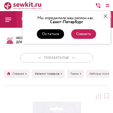
0
Мы определили ваш регион как:
Санкт-Петербург
Остаться
Сменить
АКСЕССУАРЫ
ТКАНИ
НИТКИ
НОЖ
ДЛЯ ШИТЬЯ
ПОКАЗАТЬ ЕЩЕ
Главная
Каталог товаров
Ткани
Наборы лоскут