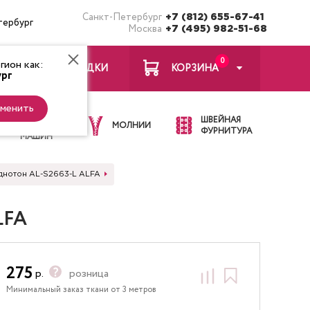
Санкт-Петербург
+7 (812) 655-67-41
тербург
Москва
+7 (495) 982-51-68
0
ион как:
ЗАКЛАДКИ
КОРЗИНА
рг
менить
ИГЛЫ ДЛЯ
ШВЕЙНАЯ
ШВЕЙНЫХ
МОЛНИИ
ФУРНИТУРА
МАШИН
однотон AL-S2663-L ALFA
LFA
275
р.
розница
Минимальный заказ ткани от 3 метров