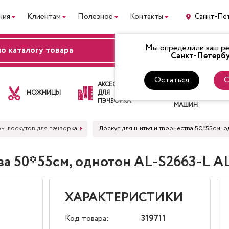
ния
Клиентам
Полезное
Контакты
Санкт-Пе
Мы определили ваш рег
ВХОД
Санкт-Петербу
Остаться
С
ЛАПКИ
АКСЕССУАРЫ
ДЛЯ
НОЖНИЦЫ
ДЛЯ
ШВЕЙНЫХ
ПЭЧВОРКА
МАШИН
ы лоскутов для пэчворка
Лоскут для шитья и творчества 50*55см, 
ва 50*55см, однотон AL-S2663-L A
ХАРАКТЕРИСТИКИ
Код товара:
319711