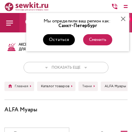
0
Мы определили ваш регион как:
Санкт-Петербург
Остаться
Сменить
АКСЕССУАРЫ
ТКАНИ
НИТКИ
НОЖ
ДЛЯ ШИТЬЯ
ПОКАЗАТЬ ЕЩЕ
Главная
Каталог товаров
Ткани
ALFA Муары
ALFA Муары