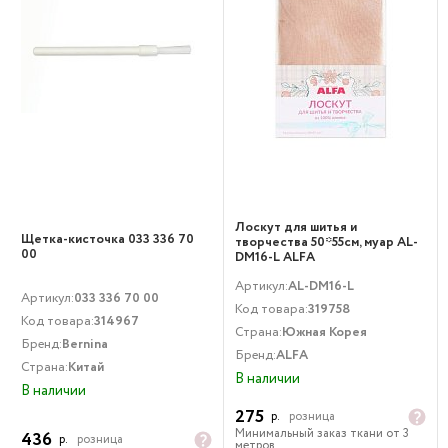
Лоскут для шитья и
Щетка-кисточка 033 336 70
творчества 50*55см, муар AL-
00
DM16-L ALFA
Артикул:
AL-DM16-L
Артикул:
033 336 70 00
Код товара:
319758
Код товара:
314967
Страна:
Южная Корея
Бренд:
Bernina
Бренд:
ALFA
Страна:
Китай
В наличии
В наличии
275
р.
розница
Минимальный заказ ткани от 3
436
р.
розница
метров