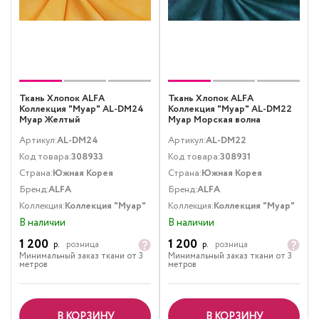
Ткань Хлопок ALFA
Ткань Хлопок ALFA
Коллекция "Муар" AL-DM24
Коллекция "Муар" AL-DM22
Муар Желтый
Муар Морская волна
Артикул:
AL-DM24
Артикул:
AL-DM22
Код товара:
308933
Код товара:
308931
Страна:
Южная Корея
Страна:
Южная Корея
Бренд:
ALFA
Бренд:
ALFA
Коллекция:
Коллекция "Муар"
Коллекция:
Коллекция "Муар"
В наличии
В наличии
1 200
1 200
р.
розница
р.
розница
Минимальный заказ ткани от 3
Минимальный заказ ткани от 3
метров
метров
В КОРЗИНУ
В КОРЗИНУ