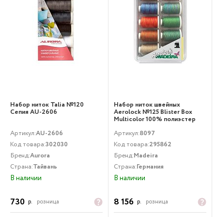
Набор ниток Talia №120
Набор ниток швейных
Сепия AU-2606
Aerolock №125 Blister Box
Multicolor 100% полиэстер
мультиколор Madeira
Артикул:
AU-2606
Артикул:
8097
Код товара:
302030
Код товара:
295862
Бренд:
Aurora
Бренд:
Madeira
Страна:
Тайвань
Страна:
Германия
В наличии
В наличии
730
8 156
р.
розница
р.
розница