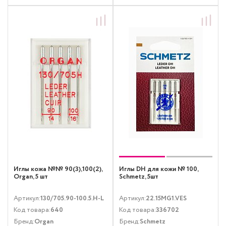
Иглы кожа №№ 90(3),100(2),
Иглы DH для кожи № 100,
Organ, 5 шт
Schmetz, 5шт
Артикул:
130/705.90-100.5.H-L
Артикул:
22.15MG1.VES
Код товара:
640
Код товара:
336702
Бренд:
Organ
Бренд:
Schmetz