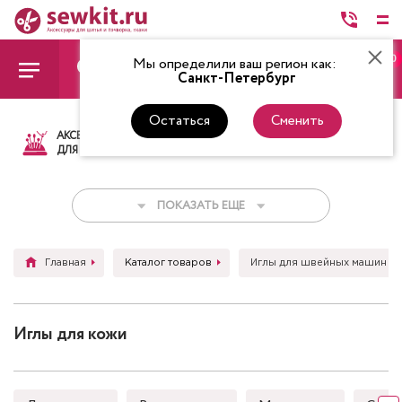
0
Мы определили ваш регион как:
Санкт-Петербург
Остаться
Сменить
АКСЕССУАРЫ
ТКАНИ
НИТКИ
НОЖ
ДЛЯ ШИТЬЯ
ПОКАЗАТЬ ЕЩЕ
Главная
Каталог товаров
Иглы для швейных машин
Иглы для кожи