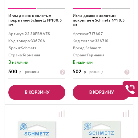
Иглы джинс с золотым
Иглы джинс с золотым
покрытием Schmetz №100, 5
покрытием Schmetz №90, 5
шт.
шт.
Артикул:
22.30FB9.VES
Артикул:
717607
Код товара:
336706
Код товара:
336710
Бренд:
Schmetz
Бренд:
Schmetz
Страна:
Германия
Страна:
Германия
В наличии
В наличии
500
502
р.
розница
р.
розница
В КОРЗИНУ
В КОРЗИНУ