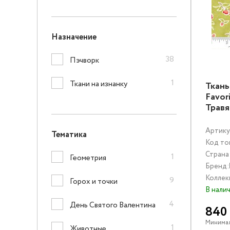
Назначение
38
Пэчворк
1
Ткани на изнанку
Ткань
Favor
Трав
Артику
Тематика
Код то
Страна
1
Геометрия
Бренд:
Коллек
9
Горох и точки
В нали
4
День Святого Валентина
840
Минимал
1
Животные