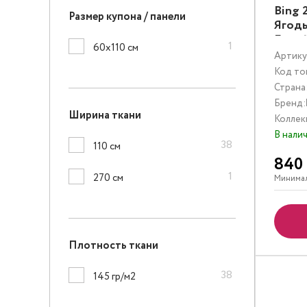
Bing 
Размер купона / панели
Ягоды
Белы
1
60х110 см
Артику
Код то
Страна
Бренд:
Ширина ткани
Коллек
В нали
38
110 см
840
1
270 см
Минимал
Плотность ткани
38
145 гр/м2