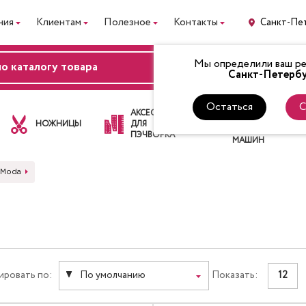
ния
Клиентам
Полезное
Контакты
Санкт-Пе
Мы определили ваш рег
ВХОД
Санкт-Петербу
Остаться
С
ЛАПКИ
АКСЕССУАРЫ
ДЛЯ
НОЖНИЦЫ
ДЛЯ
ШВЕЙНЫХ
ПЭЧВОРКА
МАШИН
 Moda
ировать по:
По умолчанию
Показать:
12