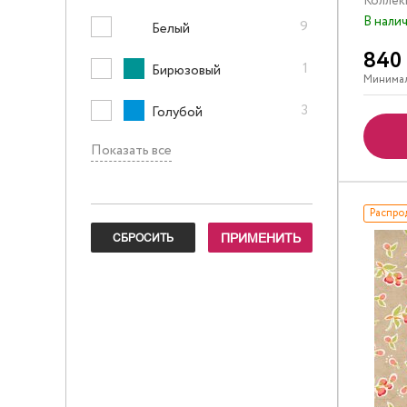
Коллек
В нали
9
Белый
840
1
Бирюзовый
Минимал
3
Голубой
Показать все
Распро