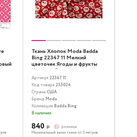
ve
Ткань Хлопок Moda Badda
Bing 22347 11 Мелкий
зовый
цветочек Ягоды и фрукты
Красный Белый
Артикул:
22347 11
Код товара:
255024
Страна:
США
Бренд:
Moda
Коллекция:
Badda Bing
В наличии
840
р.
розница
тров
Минимальный заказ ткани от 3 метров