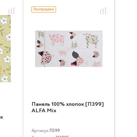
Распродажа
Панель 100% хлопок [П399]
ALFA Mix
к
Артикул:
П399