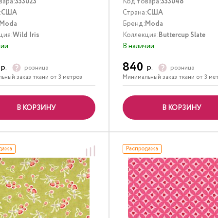
вара:
333023
Код товара:
333048
:
США
Страна:
США
Moda
Бренд:
Moda
ция:
Wild Iris
Коллекция:
Buttercup Slate
чии
В наличии
840
р.
р.
розница
розница
ьный заказ ткани от 3 метров
Минимальный заказ ткани от 3 ме
В КОРЗИНУ
В КОРЗИНУ
дажа
Распродажа