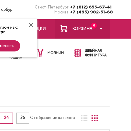
Санкт-Петербург
+7 (812) 655-67-41
тербург
Москва
+7 (495) 982-51-68
0
ион как:
ЗАКЛАДКИ
КОРЗИНА
рг
менить
ИГЛЫ ДЛЯ
ШВЕЙНАЯ
ШВЕЙНЫХ
МОЛНИИ
ФУРНИТУРА
МАШИН
24
36
Отображение каталога: