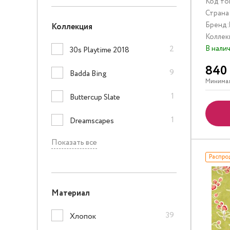
Код то
Страна
Бренд:
Коллекция
Коллек
2
В нали
30s Playtime 2018
840
9
Badda Bing
Минимал
1
Buttercup Slate
1
Dreamscapes
Показать все
Распро
Материал
39
Хлопок