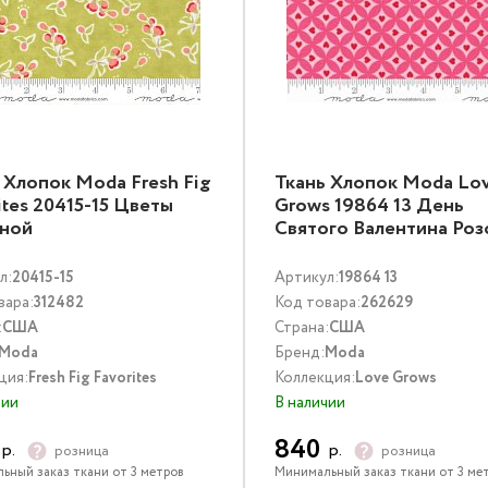
 Хлопок Moda Fresh Fig
Ткань Хлопок Moda Lo
ites 20415-15 Цветы
Grows 19864 13 День
яной
Святого Валентина Ро
л:
20415-15
Артикул:
19864 13
вара:
312482
Код товара:
262629
:
США
Страна:
США
Moda
Бренд:
Moda
ция:
Fresh Fig Favorites
Коллекция:
Love Grows
чии
В наличии
840
р.
р.
розница
розница
ьный заказ ткани от 3 метров
Минимальный заказ ткани от 3 ме