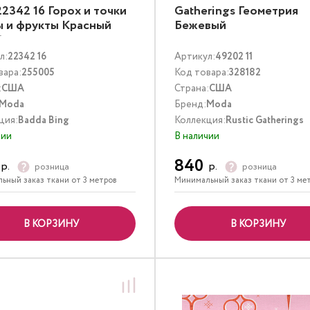
22342 16 Горох и точки
Gatherings Геометрия
 и фрукты Красный
Бежевый
й
л:
22342 16
Артикул:
49202 11
вара:
255005
Код товара:
328182
:
США
Страна:
США
Moda
Бренд:
Moda
ция:
Badda Bing
Коллекция:
Rustic Gatherings
чии
В наличии
840
р.
р.
розница
розница
ьный заказ ткани от 3 метров
Минимальный заказ ткани от 3 ме
В КОРЗИНУ
В КОРЗИНУ