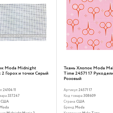
к Moda Midnight
Ткань Хлопок Moda Ma
 2 Горох и точки Серый
Time 24571 17 Рукодел
Розовый
л:
24104 11
Артикул:
24571 17
вара:
337247
Код товара:
308609
:
США
Страна:
США
Moda
Бренд:
Moda