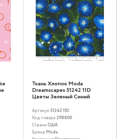
ke
Ткань Хлопок Moda
ие
Dreamscapes 51242 11D
Цветы Зеленый Синий
Артикул:
51242 11D
Код товара:
298800
Страна:
США
Бренд:
Moda