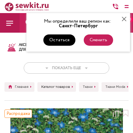
0
Мы определили ваш регион как:
Санкт-Петербург
Остаться
Сменить
АКСЕССУАРЫ
ТКАНИ
НИТКИ
НОЖ
ДЛЯ ШИТЬЯ
ПОКАЗАТЬ ЕЩЕ
Главная
Каталог товаров
Ткани
Ткани Moda
Распродажа