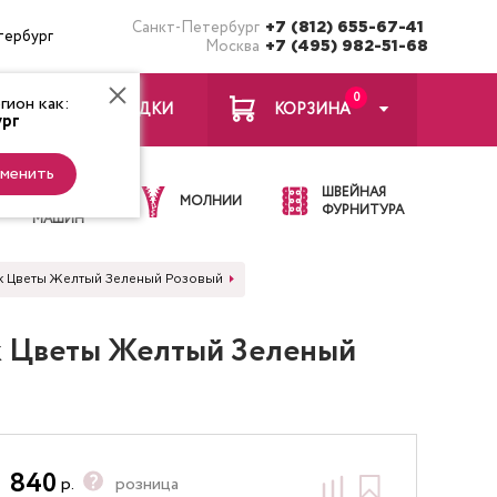
Санкт-Петербург
+7 (812) 655-67-41
тербург
Москва
+7 (495) 982-51-68
0
ион как:
ЗАКЛАДКИ
КОРЗИНА
рг
менить
ИГЛЫ ДЛЯ
ШВЕЙНАЯ
ШВЕЙНЫХ
МОЛНИИ
ФУРНИТУРА
МАШИН
чек Цветы Желтый Зеленый Розовый
ек Цветы Желтый Зеленый
840
р.
розница