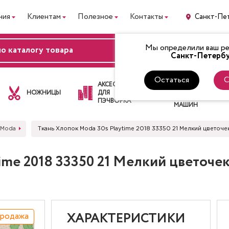
ния
Клиентам
Полезное
Контакты
Санкт-Пе
Мы определили ваш рег
ВХОД
Санкт-Петербу
Остаться
С
ЛАПКИ
АКСЕССУАРЫ
ДЛЯ
НОЖНИЦЫ
ДЛЯ
ШВЕЙНЫХ
ПЭЧВОРКА
МАШИН
 Moda
Ткань Хлопок Moda 30s Playtime 2018 33350 21 Мелкий цвето
time 2018 33350 21 Мелкий цветоч
продажа
ХАРАКТЕРИСТИКИ