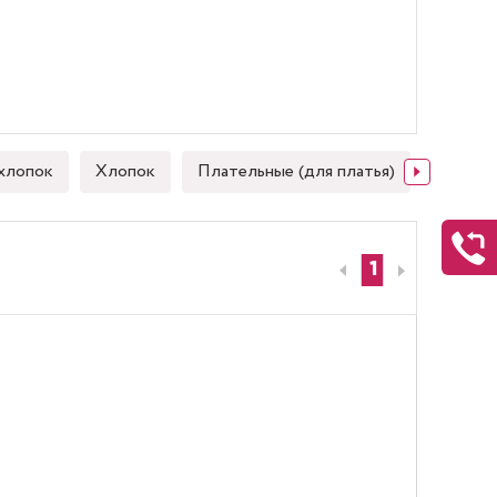
хлопок
Хлопок
Плательные (для платья)
Японск
1