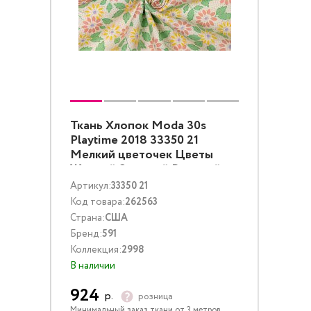
Ткань Хлопок Moda 30s
Playtime 2018 33350 21
Мелкий цветочек Цветы
Желтый Зеленый Розовый
Артикул:
33350 21
Код товара:
262563
Страна:
США
Бренд:
591
Коллекция:
2998
В наличии
924
р.
розница
Минимальный заказ ткани от 3 метров