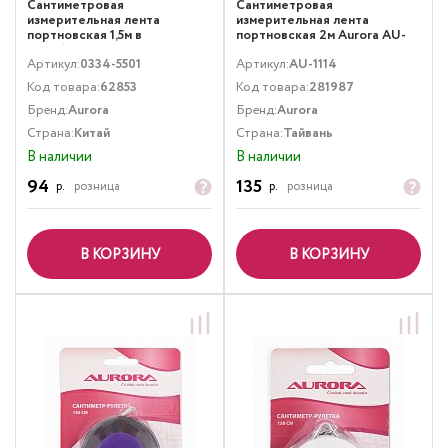
Сантиметровая
Сантиметровая
измерительная лента
измерительная лента
портновская 1,5м в
портновская 2м Aurora AU-
коробочке Aurora 0334-5501
1114
Артикул:
0334-5501
Артикул:
AU-1114
Код товара:
62853
Код товара:
281987
Бренд:
Aurora
Бренд:
Aurora
Страна:
Китай
Страна:
Тайвань
В наличии
В наличии
94
135
р.
розница
р.
розница
В КОРЗИНУ
В КОРЗИНУ