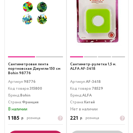
Сантиметровая лента
Сантиметр-рулетка 1,5 м.
портновская Джунгли 150 см
ALFA AF-3418
Bohin 98776
Артикул:
98776
Артикул:
AF-3418
Код товара:
315800
Код товара:
78529
Бренд:
Bohin
Бренд:
ALFA
Страна:
Франция
Страна:
Китай
В наличии
Нет в наличии
1 185
221
р.
розница
р.
розница