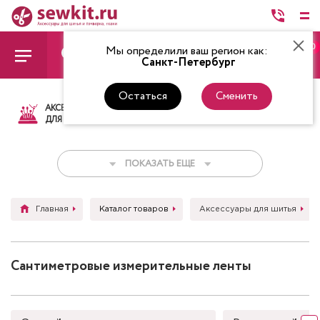
0
Мы определили ваш регион как:
Санкт-Петербург
Остаться
Сменить
АКСЕССУАРЫ
ТКАНИ
НИТКИ
НОЖ
ДЛЯ ШИТЬЯ
ПОКАЗАТЬ ЕЩЕ
Главная
Каталог товаров
Аксессуары для шитья
Сантиметровые измерительные ленты