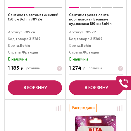
Сантиметр автоматический
Сантиметровая лента
150 см Bohin 98924
портновская Великие
художники 150 см Bohin
98972
Артикул:
98924
Артикул:
98972
Код товара:
315819
Код товара:
315809
Бренд:
Bohin
Бренд:
Bohin
Страна:
Франция
Страна:
Франция
В наличии
В наличии
1 185
1 274
р.
розница
р.
розница
В КОРЗИНУ
В КОРЗИНУ
Распродажа