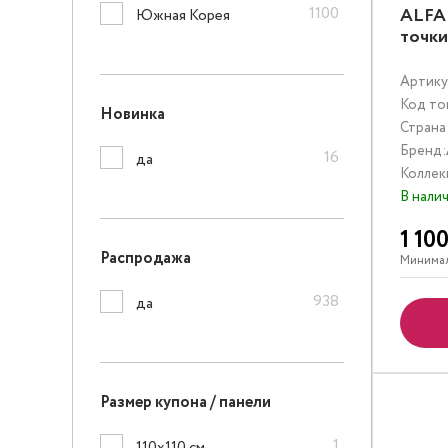
1100
ALFA 
Южная Корея
точк
Артику
Код то
Новинка
Страна
Бренд:
16
да
Коллек
В нали
1 10
Распродажа
Минимал
938
да
Размер купона / панели
1