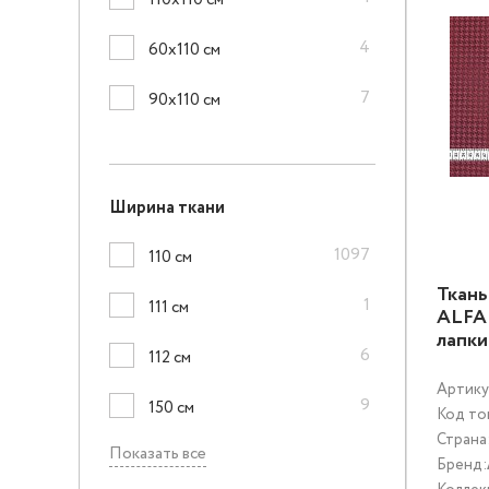
110х110 см
4
60х110 см
7
90х110 см
Ширина ткани
1097
110 см
Ткань
1
111 см
ALFA 
лапк
6
112 см
Артику
9
150 см
Код то
Страна
Показать все
Бренд: