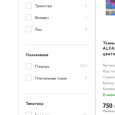
2
Трикотаж
1
Вельвет
6
Лен
Ткань
ALFA
цвет
Назначение
Муль
Артику
1107
Пэчворк
Код то
Страна
6
Плательные ткани
Бренд:
Коллек
В нали
Тематика
750
Минимал
24