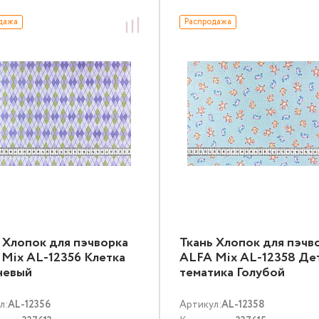
дажа
Распродажа
 Хлопок для пэчворка
Ткань Хлопок для пэчв
Mix AL-12356 Клетка
ALFA Mix AL-12358 Де
невый
тематика Голубой
л:
AL-12356
Артикул:
AL-12358