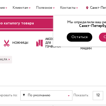
ния
Клиентам
Полезное
Контакты
Санкт-Пе
Мы определили ваш рег
ВХОД
Санкт-Петербу
Остаться
С
ЛАПКИ
АКСЕССУАРЫ
ДЛЯ
НОЖНИЦЫ
ДЛЯ
ШВЕЙНЫХ
ПЭЧВОРКА
МАШИН
 ALFA
ировать по:
По умолчанию
Показать:
12