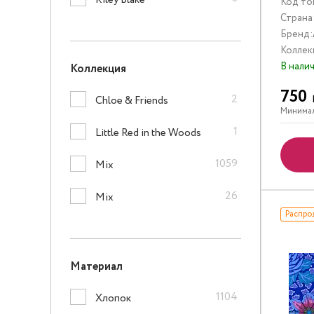
Riley Blake
Код то
Страна
Бренд:
Коллек
В нали
Коллекция
750
2
Chloe & Friends
Минимал
1
Little Red in the Woods
1059
Mix
26
Mix
Распро
Материал
1104
Хлопок