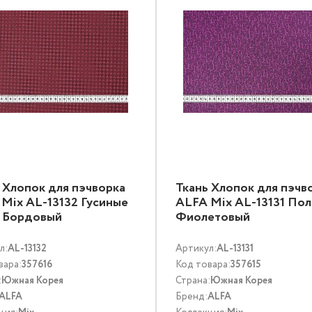
 Хлопок для пэчворка
Ткань Хлопок для пэчв
Mix AL-13132 Гусиные
ALFA Mix AL-13131 По
и Бордовый
Фиолетовый
л:
AL-13132
Артикул:
AL-13131
вара:
357616
Код товара:
357615
:
Южная Корея
Страна:
Южная Корея
ALFA
Бренд:
ALFA