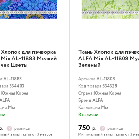
 Хлопок для пэчворка
Ткань Хлопок для пэчв
 Mix AL-11883 Мелкий
ALFA Mix AL-11808 Му
очек Цветы
Зеленый
тиколор
л:
AL-11883
Артикул:
AL-11808
вара:
334403
Код товара:
334328
:
Южная Корея
Страна:
Южная Корея
ALFA
Бренд:
ALFA
ция:
Mix
Коллекция:
Mix
чии
В наличии
750
р.
р.
розница
розница
ьный заказ ткани от 3 метров
Минимальный заказ ткани от 3 ме