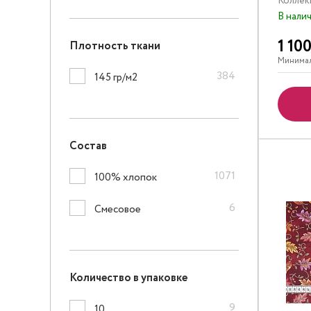
Коллек
В нали
1 10
Плотность ткани
Минимал
384
145 гр/м2
Состав
1071
100% хлопок
6
Смесовое
Количество в упаковке
9
10