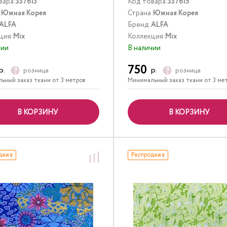
вара:
337613
Код товара:
337615
:
Южная Корея
Страна:
Южная Корея
ALFA
Бренд:
ALFA
ция:
Mix
Коллекция:
Mix
чии
В наличии
750
р.
р.
розница
розница
ьный заказ ткани от 3 метров
Минимальный заказ ткани от 3 ме
В КОРЗИНУ
В КОРЗИНУ
дажа
Распродажа