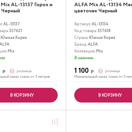
Mix AL-13137 Горох и
ALFA Mix AL-13134 Ме
и Черный
цветочек Черный
л:
AL-13137
Артикул:
AL-13134
вара:
357621
Код товара:
357618
:
Южная Корея
Страна:
Южная Корея
ALFA
Бренд:
ALFA
ция:
Mix
Коллекция:
Mix
чии
В наличии
0
1 100
р.
р.
розница
розница
ьный заказ ткани от 3 метров
Минимальный заказ ткани от 3 ме
В КОРЗИНУ
В КОРЗИНУ