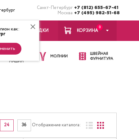
Санкт-Петербург
+7 (812) 655-67-41
тербург
Москва
+7 (495) 982-51-68
0
ион как:
ЗАКЛАДКИ
КОРЗИНА
рг
менить
ИГЛЫ ДЛЯ
ШВЕЙНАЯ
ШВЕЙНЫХ
МОЛНИИ
ФУРНИТУРА
МАШИН
24
36
Отображение каталога: