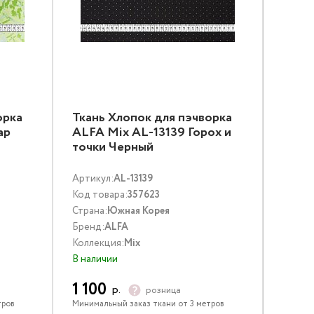
орка
Ткань Хлопок для пэчворка
ар
ALFA Mix AL-13139 Горох и
точки Черный
Артикул:
AL-13139
Код товара:
357623
Страна:
Южная Корея
Бренд:
ALFA
Коллекция:
Mix
В наличии
1 100
р.
розница
тров
Минимальный заказ ткани от 3 метров