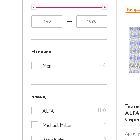
Распро
Наличие
1114
Мск
Бренд
Ткань
1110
ALFA
ALFA 
Сире
1
Michael Miller
Артику
3