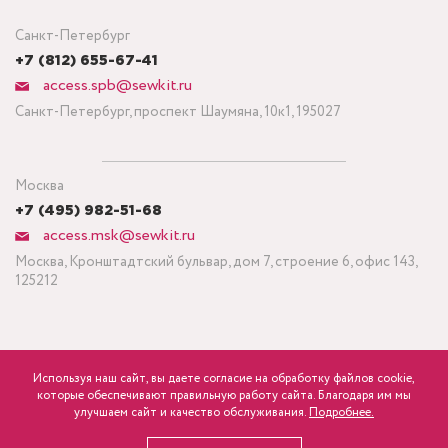
Санкт-Петербург
+7 (812) 655-67-41
access.spb@sewkit.ru
Санкт-Петербург, проспект Шаумяна, 10к1, 195027
Москва
+7 (495) 982-51-68
access.msk@sewkit.ru
Москва, Кронштадтский бульвар, дом 7, строение 6, офис 143,
125212
Используя наш сайт, вы даете согласие на обработку файлов cookie,
ПОДПИСАТЬСЯ НА НОВОСТИ
которые обеспечивают правильную работу сайта. Благодаря им мы
1 100
Минимальный заказ ткани от 3 метров
р.
розница
улучшаем сайт и качество обслуживания.
Подробнее.
Политика конфиденциальности