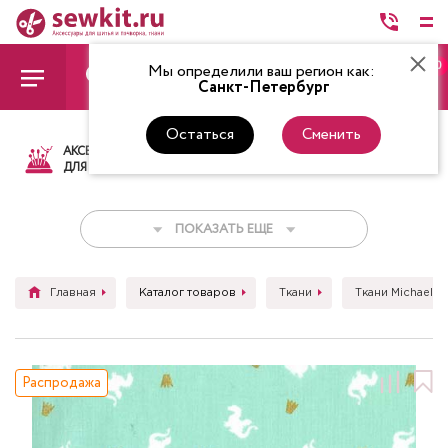
0
Мы определили ваш регион как:
Санкт-Петербург
Остаться
Сменить
АКСЕССУАРЫ
ТКАНИ
НИТКИ
НОЖ
ДЛЯ ШИТЬЯ
ПОКАЗАТЬ ЕЩЕ
Главная
Каталог товаров
Ткани
Ткани Michael Mi
Распродажа