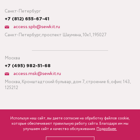
Санкт-Петербург
+7 (812) 655-67-41
access.spb@sewkit.ru
Санкт-Петербург, проспект Шаумяна, 10к1, 195027
Москва
+7 (495) 982-51-68
access.msk@sewkit.ru
Москва, Кронштадтский бульвар, дом 7, строение 6, офис 143,
125212
Используя наш сайт, вы даете согласие на обработку файлов cookie,
ПОДПИСАТЬСЯ НА НОВОСТИ
которые обеспечивают правильную работу сайта. Благодаря им мы
1 100
Минимальный заказ ткани от 3 метров
р.
розница
улучшаем сайт и качество обслуживания.
Подробнее.
Политика конфиденциальности