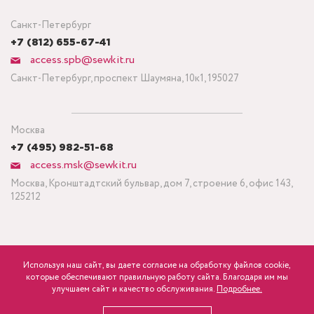
Санкт-Петербург
+7 (812) 655-67-41
access.spb@sewkit.ru
Санкт-Петербург, проспект Шаумяна, 10к1, 195027
Москва
+7 (495) 982-51-68
access.msk@sewkit.ru
Москва, Кронштадтский бульвар, дом 7, строение 6, офис 143,
125212
Используя наш сайт, вы даете согласие на обработку файлов cookie,
ПОДПИСАТЬСЯ НА НОВОСТИ
которые обеспечивают правильную работу сайта. Благодаря им мы
393
р.
розница
улучшаем сайт и качество обслуживания.
Подробнее.
Политика конфиденциальности