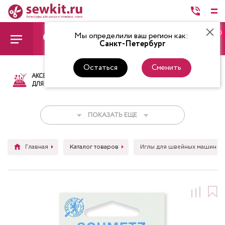
0
Мы определили ваш регион как:
Санкт-Петербург
Остаться
Сменить
АКСЕССУАРЫ
ТКАНИ
НИТКИ
НОЖ
ДЛЯ ШИТЬЯ
ПОКАЗАТЬ ЕЩЕ
Главная
Каталог товаров
Иглы для швейных машин