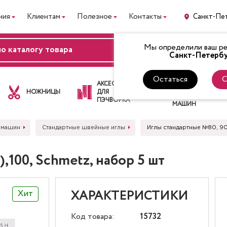
ния
Клиентам
Полезное
Контакты
Санкт-Пе
Мы определили ваш рег
ВХОД
Санкт-Петербу
Остаться
С
ЛАПКИ
АКСЕССУАРЫ
ДЛЯ
НОЖНИЦЫ
ДЛЯ
ШВЕЙНЫХ
ПЭЧВОРКА
МАШИН
 машин
Стандартные швейные иглы
Иглы стандартные №80, 90
,100, Schmetz, набор 5 шт
Хит
ХАРАКТЕРИСТИКИ
Код товара:
15732