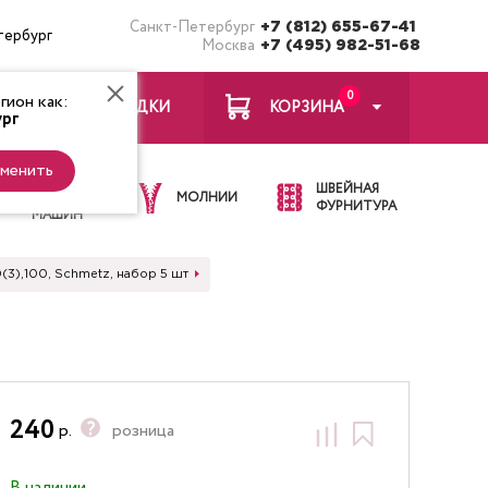
Санкт-Петербург
+7 (812) 655-67-41
тербург
Москва
+7 (495) 982-51-68
0
ион как:
ЗАКЛАДКИ
КОРЗИНА
рг
менить
ИГЛЫ ДЛЯ
ШВЕЙНАЯ
ШВЕЙНЫХ
МОЛНИИ
ФУРНИТУРА
МАШИН
(3),100, Schmetz, набор 5 шт
240
р.
розница
В наличии