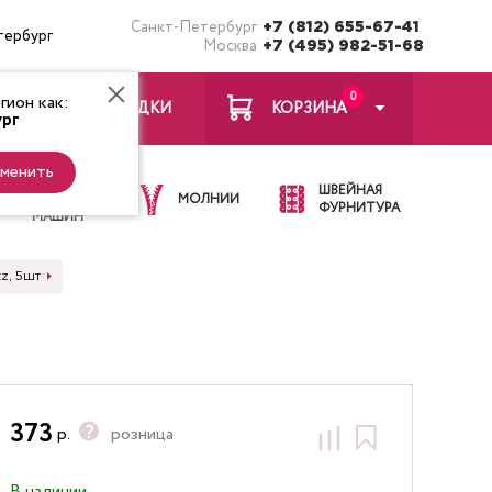
Санкт-Петербург
+7 (812) 655-67-41
тербург
Москва
+7 (495) 982-51-68
0
ион как:
ЗАКЛАДКИ
КОРЗИНА
рг
менить
ИГЛЫ ДЛЯ
ШВЕЙНАЯ
ШВЕЙНЫХ
МОЛНИИ
ФУРНИТУРА
МАШИН
z, 5шт
373
р.
розница
В наличии